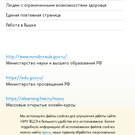
Людям с ограниченными возможностями здоровья
Единая платежная страница
Работа в Вышке
http://www.minobrnauki.gov.ru/
Министерство науки и высшего образования РФ
https://edu.gov.ru/
Министерство просвещения РФ
https://elearning.hse.ru/mooc
Массовые открытые онлайн-курсы
Мы используем файлы cookies для улучшения работы сайта
НИУ ВШЭ и большего удобства его использования. Более
подробную информацию об использовании файлов cookies
© НИУ ВШЭ 1993–2026
Адреса и контакты
можно найти
здесь
, наши правила обработки персональных