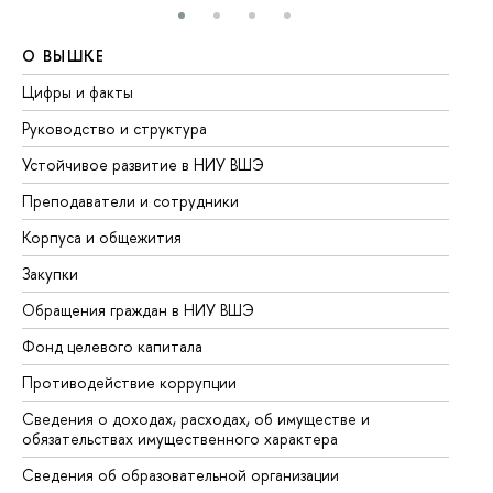
О ВЫШКЕ
О
Цифры и факты
Ли
Руководство и структура
До
Устойчивое развитие в НИУ ВШЭ
Ол
Преподаватели и сотрудники
Пр
Корпуса и общежития
Вы
Закупки
Пр
Обращения граждан в НИУ ВШЭ
Ас
Фонд целевого капитала
До
Противодействие коррупции
Це
Сведения о доходах, расходах, об имуществе и
Би
обязательствах имущественного характера
Об
Сведения об образовательной организации
Об