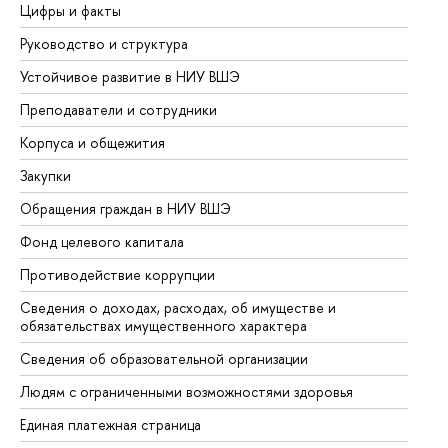
Цифры и факты
Ли
Руководство и структура
До
Устойчивое развитие в НИУ ВШЭ
Ол
Преподаватели и сотрудники
Пр
Корпуса и общежития
Вы
Закупки
Пр
Обращения граждан в НИУ ВШЭ
Ас
Фонд целевого капитала
До
Противодействие коррупции
Це
Сведения о доходах, расходах, об имуществе и
Би
обязательствах имущественного характера
Об
Сведения об образовательной организации
Об
Людям с ограниченными возможностями здоровья
Единая платежная страница