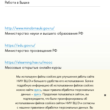
Работа в Вышке
http://www.minobrnauki.gov.ru/
Министерство науки и высшего образования РФ
https://edu.gov.ru/
Министерство просвещения РФ
https://elearning.hse.ru/mooc
Массовые открытые онлайн-курсы
Мы используем файлы cookies для улучшения работы сайта
НИУ ВШЭ и большего удобства его использования. Более
подробную информацию об использовании файлов cookies
© НИУ ВШЭ 1993–2026
Адреса и контакты
можно найти
здесь
, наши правила обработки персональных
Условия использования материалов
данных –
здесь
. Продолжая пользоваться сайтом, вы
✖
подтверждаете, что были проинформированы об
Политика конфиденциальности
использовании файлов cookies сайтом НИУ ВШЭ и согласны
Правила применения рекомендательных технологий в НИУ ВШЭ
с нашими правилами обработки персональных данных. Вы