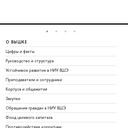
О ВЫШКЕ
О
Цифры и факты
Ли
Руководство и структура
До
Устойчивое развитие в НИУ ВШЭ
Ол
Преподаватели и сотрудники
Пр
Корпуса и общежития
Вы
Закупки
Пр
Обращения граждан в НИУ ВШЭ
Ас
Фонд целевого капитала
До
Противодействие коррупции
Це