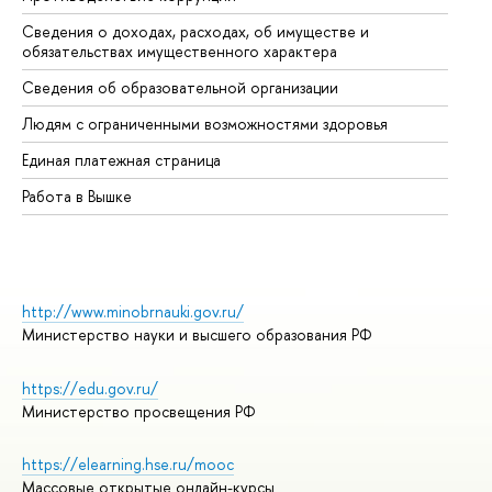
Сведения о доходах, расходах, об имуществе и
Би
обязательствах имущественного характера
Об
Сведения об образовательной организации
Об
Людям с ограниченными возможностями здоровья
Единая платежная страница
Работа в Вышке
http://www.minobrnauki.gov.ru/
Министерство науки и высшего образования РФ
https://edu.gov.ru/
Министерство просвещения РФ
https://elearning.hse.ru/mooc
Массовые открытые онлайн-курсы