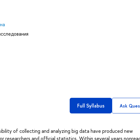
на
исследования
Full Syllabus
Ask Ques
bility of collecting and analyzing big data have produced new
 researchers and official statistics. Within several years nonrea