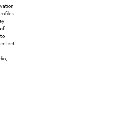
rvation
rofiles
key
 of
 to
 collect
dio,