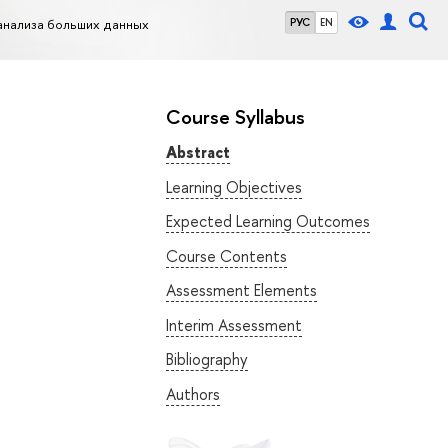
анализа больших данных
РУС
EN
Course Syllabus
Abstract
Learning Objectives
Expected Learning Outcomes
Course Contents
Assessment Elements
Interim Assessment
Bibliography
Authors