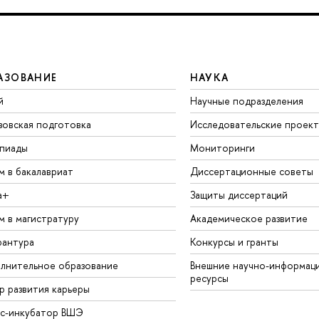
АЗОВАНИЕ
НАУКА
й
Научные подразделения
зовская подготовка
Исследовательские проек
пиады
Мониторинги
м в бакалавриат
Диссертационные советы
а+
Защиты диссертаций
м в магистратуру
Академическое развитие
рантура
Конкурсы и гранты
лнительное образование
Внешние научно-информац
ресурсы
р развития карьеры
ес-инкубатор ВШЭ