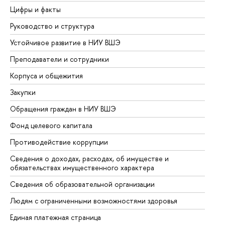
Цифры и факты
Ли
Руководство и структура
До
Устойчивое развитие в НИУ ВШЭ
Ол
Преподаватели и сотрудники
Пр
Корпуса и общежития
Вы
Закупки
Пр
Обращения граждан в НИУ ВШЭ
Ас
Фонд целевого капитала
До
Противодействие коррупции
Це
Сведения о доходах, расходах, об имуществе и
Би
обязательствах имущественного характера
Об
Сведения об образовательной организации
Об
Людям с ограниченными возможностями здоровья
Единая платежная страница