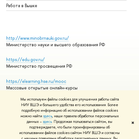
Работа в Вышке
http://www.minobrnauki.gov.ru/
Министерство науки и высшего образования РФ
https://edu.gov.ru/
Министерство просвещения РФ
https://elearning.hse.ru/mooc
Массовые открытые онлайн-курсы
Мы используем файлы cookies для улучшения работы сайта
НИУ ВШЭ и большего удобства его использования. Более
подробную информацию об использовании файлов cookies
© НИУ ВШЭ 1993–2026
Адреса и контакты
можно найти
здесь
, наши правила обработки персональных
Условия использования материалов
данных –
здесь
. Продолжая пользоваться сайтом, вы
✖
подтверждаете, что были проинформированы об
Политика конфиденциальности
использовании файлов cookies сайтом НИУ ВШЭ и согласны
Правила применения рекомендательных технологий в НИУ ВШЭ
с нашими правилами обработки персональных данных. Вы