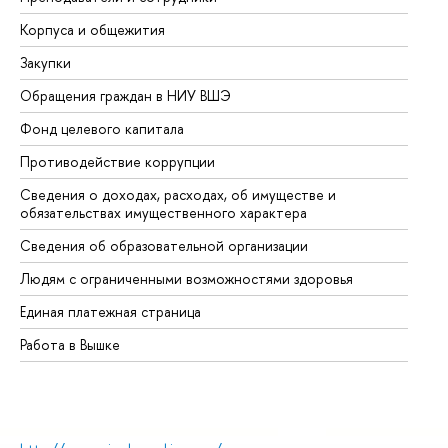
Корпуса и общежития
Вы
Закупки
Пр
Обращения граждан в НИУ ВШЭ
Ас
Фонд целевого капитала
До
Противодействие коррупции
Це
Сведения о доходах, расходах, об имуществе и
Би
обязательствах имущественного характера
Об
Сведения об образовательной организации
Об
Людям с ограниченными возможностями здоровья
Единая платежная страница
Работа в Вышке