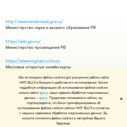
http://www.minobrnauki.gov.ru/
Министерство науки и высшего образования РФ
https://edu.gov.ru/
Министерство просвещения РФ
https://elearning.hse.ru/mooc
Массовые открытые онлайн-курсы
Мы используем файлы cookies для улучшения работы сайта
НИУ ВШЭ и большего удобства его использования. Более
подробную информацию об использовании файлов cookies
© НИУ ВШЭ 1993–2026
Адреса и контакты
можно найти
здесь
, наши правила обработки персональных
Условия использования материалов
данных –
здесь
. Продолжая пользоваться сайтом, вы
✖
подтверждаете, что были проинформированы об
Политика конфиденциальности
использовании файлов cookies сайтом НИУ ВШЭ и согласны
Правила применения рекомендательных технологий в НИУ ВШЭ
с нашими правилами обработки персональных данных. Вы
Карта сайта
можете отключить файлы cookies в настройках Вашего
браузера.
Редактору