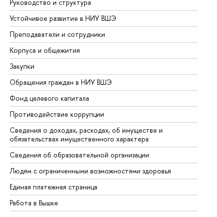
Руководство и структура
До
Устойчивое развитие в НИУ ВШЭ
Ол
Преподаватели и сотрудники
Пр
Корпуса и общежития
Вы
Закупки
Пр
Обращения граждан в НИУ ВШЭ
Ас
Фонд целевого капитала
До
Противодействие коррупции
Це
Сведения о доходах, расходах, об имуществе и
Би
обязательствах имущественного характера
Об
Сведения об образовательной организации
Об
Людям с ограниченными возможностями здоровья
Единая платежная страница
Работа в Вышке