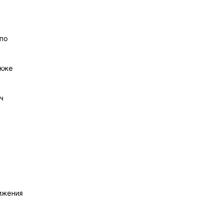
 по
акже
ч
ижения