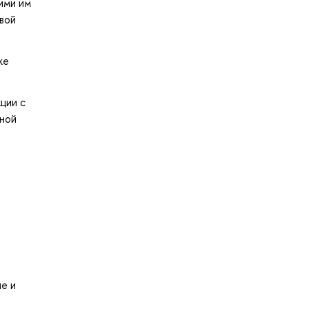
ими им
вой
же
ции с
нной
е и