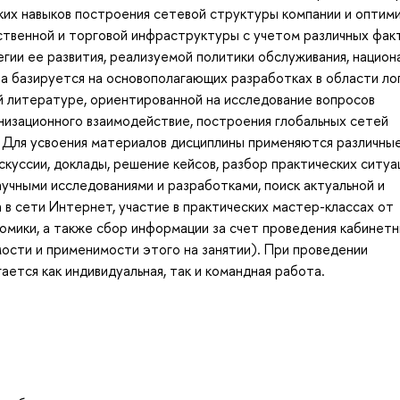
ких навыков построения сетевой структуры компании и оптим
ственной и торговой инфраструктуры с учетом различных фак
егии ее развития, реализуемой политики обслуживания, национ
на базируется на основополагающих разработках в области ло
й литературе, ориентированной на исследование вопросов
низационного взаимодействие, построения глобальных сетей
. Для усвоения материалов дисциплины применяются различны
куссии, доклады, решение кейсов, разбор практических ситуа
аучными исследованиями и разработками, поиск актуальной и
в сети Интернет, участие в практических мастер-классах от
омики, а также сбор информации за счет проведения кабинетн
ости и применимости этого на занятии). При проведении
ется как индивидуальная, так и командная работа.