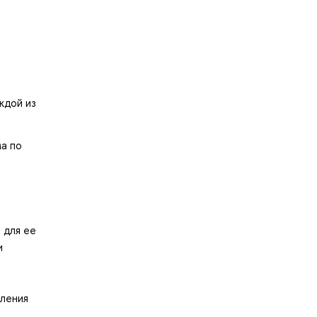
ждой из
а по
 для ее
и
еления