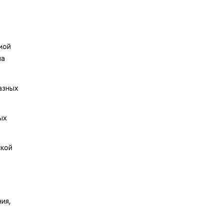
мой
па
азных
ых
ской
ия,