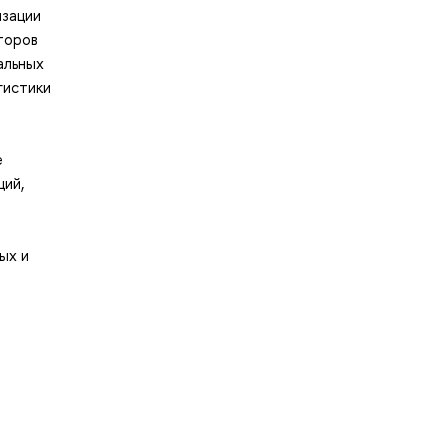
изации
торов
альных
гистики
е
ций,
ых и