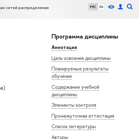
ких сетей распределения
РУС
EN
Программа дисциплины
Аннотация
Цель освоения дисциплины
Планируемые результаты
обучения
Содержание учебной
ке)
дисциплины
Элементы контроля
Промежуточная аттестация
Список литературы
Авторы