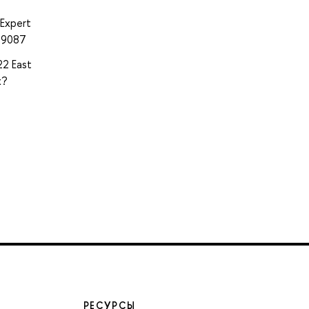
 Expert
39087
22 East
x?
РЕСУРСЫ