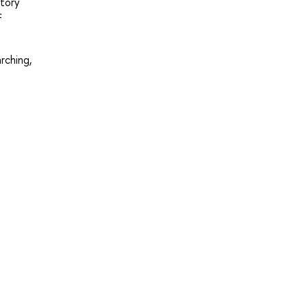
atory
f
rching,