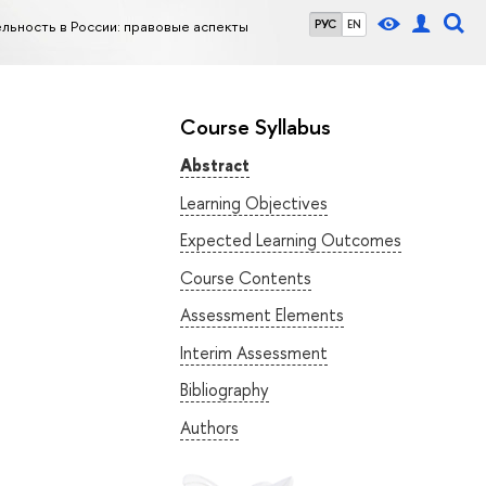
ьность в России: правовые аспекты
РУС
EN
Course Syllabus
Abstract
Learning Objectives
Expected Learning Outcomes
Course Contents
Assessment Elements
Interim Assessment
Bibliography
Authors