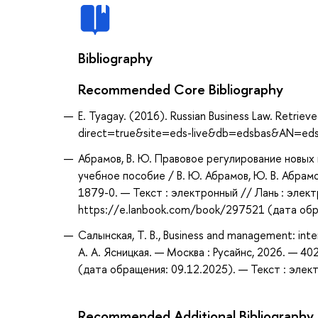
Bibliography
Recommended Core Bibliography
E. Tyagay. (2016). Russian Business Law. Retrie
direct=true&site=eds-live&db=edsbas&AN=ed
Абрамов, В. Ю. Правовое регулирование новых
учебное пособие / В. Ю. Абрамов, Ю. В. Абрам
1879-0. — Текст : электронный // Лань : элек
https://e.lanbook.com/book/297521 (дата обра
Салынская, Т. В., Business and management: inte
А. А. Ясницкая. — Москва : Русайнс, 2026. — 4
(дата обращения: 09.12.2025). — Текст : элек
Recommended Additional Bibliography