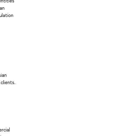
ntities
ian
ulation
sian
clients.
rcial