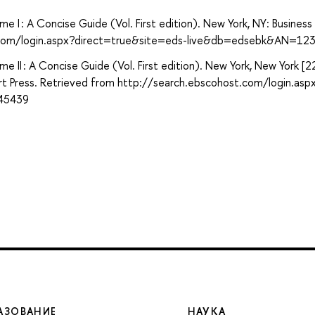
me I : A Concise Guide (Vol. First edition). New York, NY: Business
st.com/login.aspx?direct=true&site=eds-live&db=edsebk&AN=12
me II : A Concise Guide (Vol. First edition). New York, New York [2
rt Press. Retrieved from http://search.ebscohost.com/login.asp
45439
АЗОВАНИЕ
НАУКА