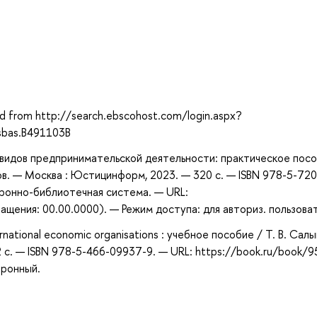
ved from http://search.ebscohost.com/login.aspx?
sbas.B491103B
 видов предпринимательской деятельности: практическое посо
ов. — Москва : Юстицинформ, 2023. — 320 с. — ISBN 978-5-720
тронно-библиотечная система. — URL:
щения: 00.00.0000). — Режим доступа: для авториз. пользова
rnational economic organisations : учебное пособие / Т. В. Салы
02 с. — ISBN 978-5-466-09937-9. — URL: https://book.ru/book/
тронный.