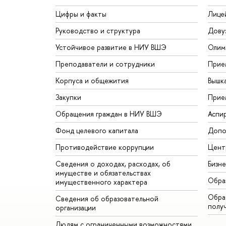
Цифры и факты
Лице
Руководство и структура
Дову
Устойчивое развитие в НИУ ВШЭ
Олим
Преподаватели и сотрудники
Прие
Корпуса и общежития
Вышк
Закупки
Прие
Обращения граждан в НИУ ВШЭ
Аспи
Фонд целевого капитала
Допо
Противодействие коррупции
Цент
Сведения о доходах, расходах, об
Бизн
имуществе и обязательствах
Обра
имущественного характера
Обрат
Сведения об образовательной
полу
организации
Людям с ограниченными возможностями