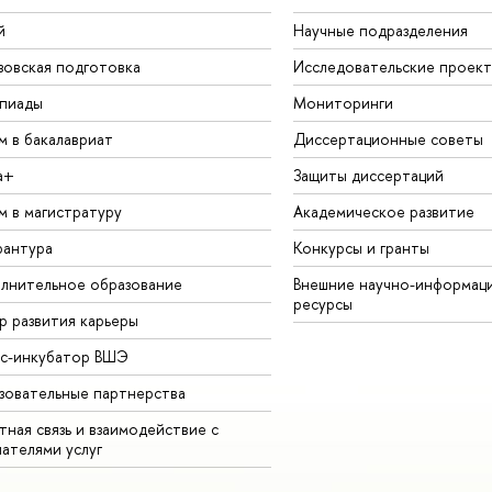
й
Научные подразделения
зовская подготовка
Исследовательские проек
пиады
Мониторинги
м в бакалавриат
Диссертационные советы
а+
Защиты диссертаций
м в магистратуру
Академическое развитие
рантура
Конкурсы и гранты
лнительное образование
Внешние научно-информац
ресурсы
р развития карьеры
ес-инкубатор ВШЭ
зовательные партнерства
ная связь и взаимодействие с
чателями услуг