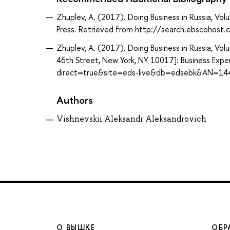
Zhuplev, A. (2017). Doing Business in Russia, Volu
Press. Retrieved from http://search.ebscoho
Zhuplev, A. (2017). Doing Business in Russia, Volu
46th Street, New York, NY 10017]: Business Expe
direct=true&site=eds-live&db=edsebk&AN=14
Authors
Vishnevskii Aleksandr Aleksandrovich
О ВЫШКЕ
ОБР