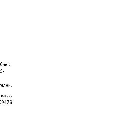
бие :
5-
телей.
нская,
959478