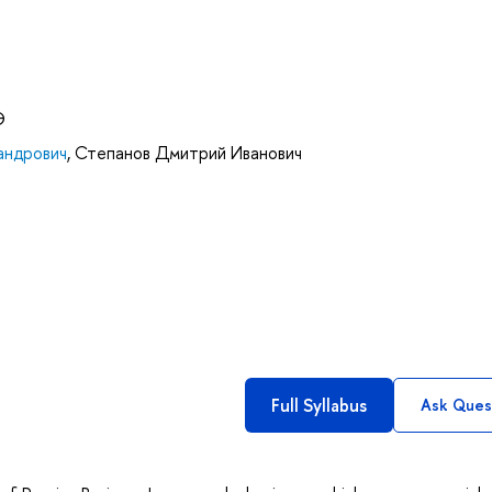
Э
андрович
,
Степанов Дмитрий Иванович
Full Syllabus
Ask Ques