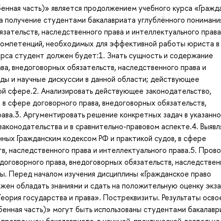
енная часть)» является продолжением учебного курса «Гражд
на получение студентами бакалавриата углублённого понимани
язательств, наследственного права и интеллектуального прав
компетенций, необходимых для эффективной работы юриста в
урса студент должен будет:1. Знать сущность и содержание
ва, внедоговорных обязательств, наследственного права и
яды и научные дискуссии в данной области; действующее
ой сфере.2. Анализировать действующее законодательство,
 в сфере договорного права, внедоговорных обязательств,
рава.3. Аргументировать решение конкретных задач в указанн
законодательства и в сравнительно-правовом аспекте.4. Выявл
ных Гражданским кодексом РФ и практикой судов, в сфере
в, наследственного права и интеллектуального права.5. Пров
оговорного права, внедоговорных обязательств, наследствен
ты. Перед началом изучения дисциплины «Гражданское право
жен обладать знаниями и сдать на положительную оценку экз
еория государства и права». Постреквизиты. Результаты осво
енная часть)» могут быть использованы студентами бакалавр
программам бакалавриата, в научной, практической деятельно