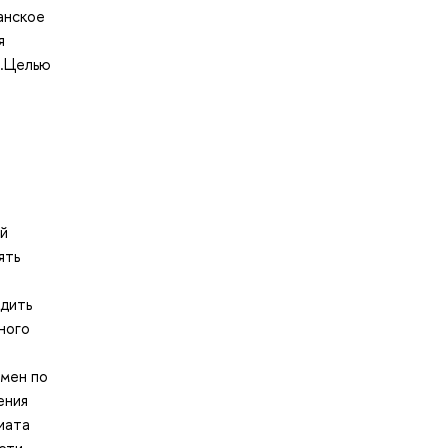
анское
я
а.Целью
ой
ять
одить
ного
амен по
ения
иата
сти,