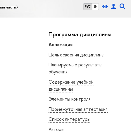
ая часть)
РУС
EN
Программа дисциплины
Аннотация
Цель освоения дисциплины
Планируемые результаты
обучения
Содержание учебной
дисциплины
Элементы контроля
Промежуточная аттестация
Список литературы
Авторы