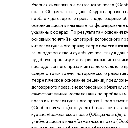
Учебная дисциплина «Гражданское право (Особ
право. Общая часть». Данный курс направлен 
проблем договорного права, внедоговорных об
освоения дисциплины является формирование 
указанных сферах. По результатам освоения к
основных понятий и категорий договорного пра
интеллектуального права; теоретические взгл
законодательство и судебную практику в данн
судебную практику и доктринальные источники
наследственного права и интеллектуального п
сфере с точки зрения исторического развития 
теоретическое основание решений, предложен
договорного права, внедоговорных обязательст
самостоятельные исследования по проблемам д
права и интеллектуального права. Пререквизи
(Особенная часть)» студент бакалавриата дол
курсам «Гражданское право (Общая часть)», «Т
учебной дисциплины «Гражданское право (Особ
при дальнейшем обучении по образовательным 