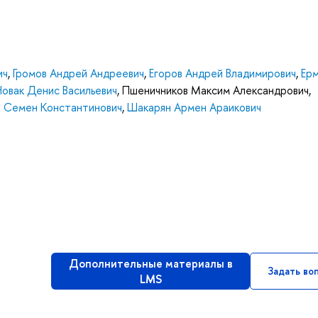
ич
,
Громов Андрей Андреевич
,
Егоров Андрей Владимирович
,
Ер
овак Денис Васильевич
,
Пшеничников Максим Александрович
,
 Семен Константинович
,
Шакарян Армен Араикович
Дополнительные материалы в
Задать во
LMS