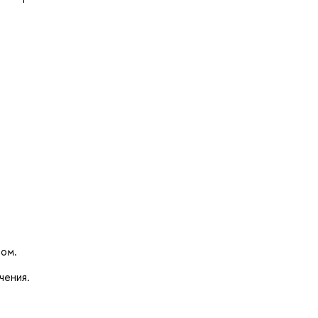
ом.
чения.