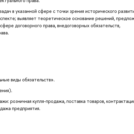
ектуального права.
дач в указанной сфере с точки зрения исторического развит
аспекте; выявляет теоретическое основание решений, предло
 сфере договорного права, внедоговорных обязательств,
ава.
ьные виды обязательств».
ения).
жи: розничная купля-продажа, поставка товаров, контрактация
дажа предприятия.