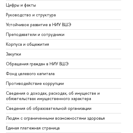
Цифры и факты
Ли
Руководство и структура
До
Устойчивое развитие в НИУ ВШЭ
Ол
Преподаватели и сотрудники
Пр
Корпуса и общежития
Вы
Закупки
Пр
Обращения граждан в НИУ ВШЭ
Ас
Фонд целевого капитала
До
Противодействие коррупции
Це
Сведения о доходах, расходах, об имуществе и
Би
обязательствах имущественного характера
Об
Сведения об образовательной организации
Об
Людям с ограниченными возможностями здоровья
Единая платежная страница