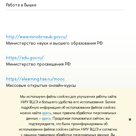
Работа в Вышке
http://www.minobrnauki.gov.ru/
Министерство науки и высшего образования РФ
https://edu.gov.ru/
Министерство просвещения РФ
https://elearning.hse.ru/mooc
Массовые открытые онлайн-курсы
Мы используем файлы cookies для улучшения работы сайта
НИУ ВШЭ и большего удобства его использования. Более
подробную информацию об использовании файлов cookies
© НИУ ВШЭ 1993–2026
Адреса и контакты
можно найти
здесь
, наши правила обработки персональных
Условия использования материалов
данных –
здесь
. Продолжая пользоваться сайтом, вы
✖
подтверждаете, что были проинформированы об
Политика конфиденциальности
использовании файлов cookies сайтом НИУ ВШЭ и согласны
Правила применения рекомендательных технологий в НИУ ВШЭ
с нашими правилами обработки персональных данных. Вы