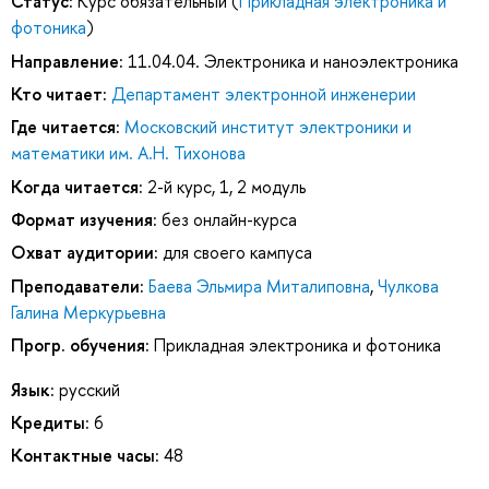
Статус:
Курс обязательный (
Прикладная электроника и
фотоника
)
Направление:
11.04.04. Электроника и наноэлектроника
Кто читает:
Департамент электронной инженерии
Где читается:
Московский институт электроники и
математики им. А.Н. Тихонова
Когда читается:
2-й курс, 1, 2 модуль
Формат изучения:
без онлайн-курса
Охват аудитории:
для своего кампуса
Преподаватели:
Баева Эльмира Миталиповна
,
Чулкова
Галина Меркурьевна
Прогр. обучения:
Прикладная электроника и фотоника
Язык:
русский
Кредиты:
6
Контактные часы:
48