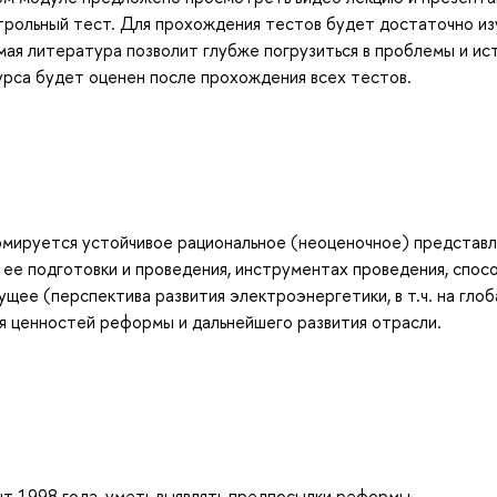
нтрольный тест. Для прохождения тестов будет достаточно из
мая литература позволит глубже погрузиться в проблемы и и
урса будет оценен после прохождения всех тестов.
рмируется устойчивое рациональное (неоценочное) представл
 ее подготовки и проведения, инструментах проведения, спос
щее (перспектива развития электроэнергетики, в т.ч. на глоб
я ценностей реформы и дальнейшего развития отрасли.
нт 1998 года, уметь выявлять предпосылки реформы