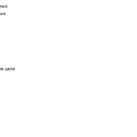
ьных
вых
ие цели