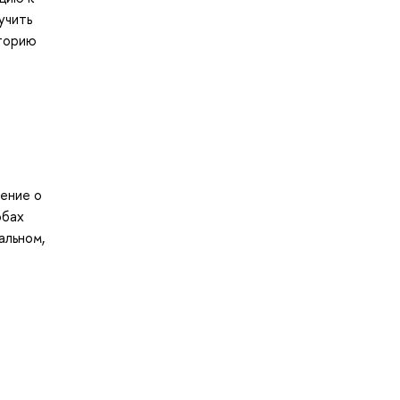
учить
сторию
ение о
обах
альном,