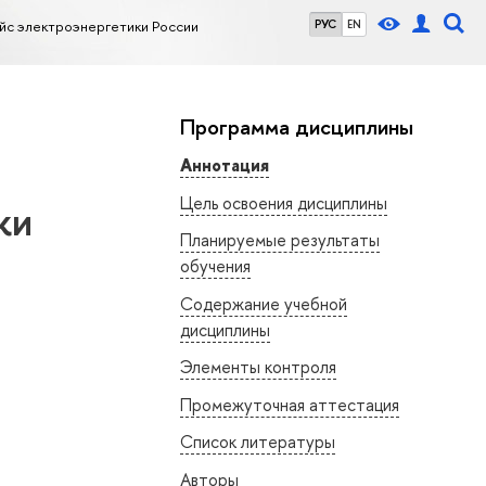
йс электроэнергетики России
РУС
EN
Программа дисциплины
Аннотация
Цель освоения дисциплины
ки
Планируемые результаты
обучения
Содержание учебной
дисциплины
Элементы контроля
Промежуточная аттестация
Список литературы
Авторы