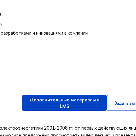
Э
ич
 разработками и инновациями в компании
Дополнительные материалы в
Задать во
LMS
электроэнергетики 2001-2008 гг. от первых действующих лиц
дом модуле предложено просмотреть видео лекцию и презента