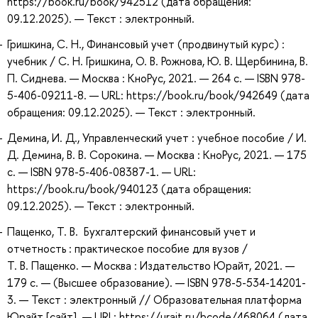
https://book.ru/book/942512 (дата обращения:
09.12.2025). — Текст : электронный.
Гришкина, С. Н., Финансовый учет (продвинутый курс) :
учебник / С. Н. Гришкина, О. В. Рожнова, Ю. В. Щербинина, В.
П. Сиднева. — Москва : КноРус, 2021. — 264 с. — ISBN 978-
5-406-09211-8. — URL: https://book.ru/book/942649 (дата
обращения: 09.12.2025). — Текст : электронный.
Демина, И. Д., Управленческий учет : учебное пособие / И.
Д. Демина, В. В. Сорокина. — Москва : КноРус, 2021. — 175
с. — ISBN 978-5-406-08387-1. — URL:
https://book.ru/book/940123 (дата обращения:
09.12.2025). — Текст : электронный.
Пащенко, Т. В. Бухгалтерский финансовый учет и
отчетность : практическое пособие для вузов /
Т. В. Пащенко. — Москва : Издательство Юрайт, 2021. —
179 с. — (Высшее образование). — ISBN 978-5-534-14201-
3. — Текст : электронный // Образовательная платформа
Юрайт [сайт]. — URL: https://urait.ru/bcode/468064 (дата