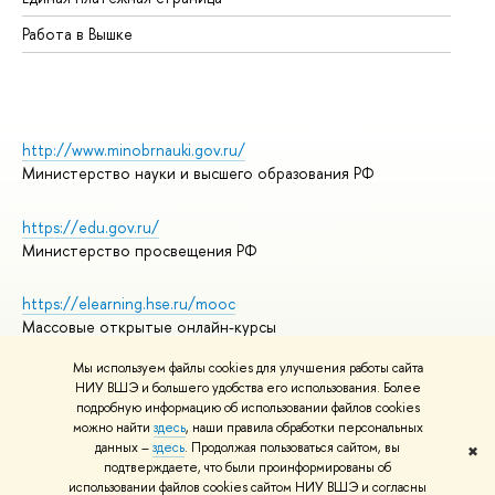
Работа в Вышке
http://www.minobrnauki.gov.ru/
Министерство науки и высшего образования РФ
https://edu.gov.ru/
Министерство просвещения РФ
https://elearning.hse.ru/mooc
Массовые открытые онлайн-курсы
Мы используем файлы cookies для улучшения работы сайта
НИУ ВШЭ и большего удобства его использования. Более
подробную информацию об использовании файлов cookies
© НИУ ВШЭ 1993–2026
Адреса и контакты
можно найти
здесь
, наши правила обработки персональных
Условия использования материалов
данных –
здесь
. Продолжая пользоваться сайтом, вы
✖
подтверждаете, что были проинформированы об
Политика конфиденциальности
использовании файлов cookies сайтом НИУ ВШЭ и согласны