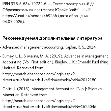
ISBN 978-5-534-10739-5. — Текст : электронный //
Образовательная платформа Юрайт [сайт]. — URL:
https://urait.ru/bcode/469236 (дата обращения:
04.07.2025).
Рекомендуемая дополнительная литература
Advanced management accounting, Kaplan, R. S., 2014
Burney, L. L., & Malina, M. A. (2019). Advances in Management
Accounting (Vol. First edition). Bingley, U.K.: Emerald Publishing
Limited. Retrieved from
http://search.ebscohost.com/login.aspx?
direct=true&site=eds-live&db=edsebk&AN=2012180
Collis, J. (2015). Management Accounting. [N.p.]: Palgrave
Macmillan. Retrieved from
http://search.ebscohost.com/login.aspx?
direct=true&site=eds-live&db=edsebk&AN=1525045