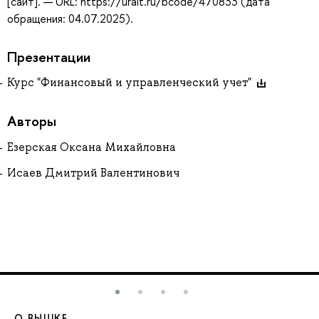
[сайт]. — URL: https://urait.ru/bcode/470833 (дата
обращения: 04.07.2025).
Презентации
Курс "Финансовый и управленческий учет"
Авторы
Езерская Оксана Михайловна
Исаев Дмитрий Валентинович
О ВЫШКЕ
О