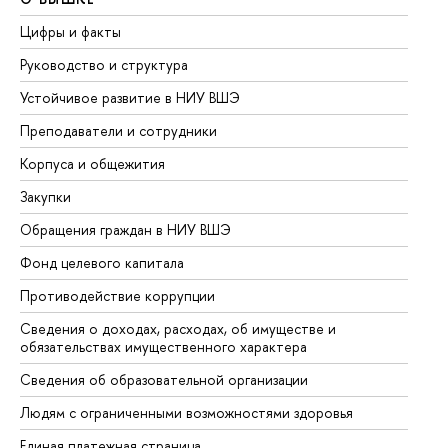
Цифры и факты
Ли
Руководство и структура
До
Устойчивое развитие в НИУ ВШЭ
Ол
Преподаватели и сотрудники
Пр
Корпуса и общежития
Вы
Закупки
Пр
Обращения граждан в НИУ ВШЭ
Ас
Фонд целевого капитала
До
Противодействие коррупции
Це
Сведения о доходах, расходах, об имуществе и
Би
обязательствах имущественного характера
Об
Сведения об образовательной организации
Об
Людям с ограниченными возможностями здоровья
Единая платежная страница