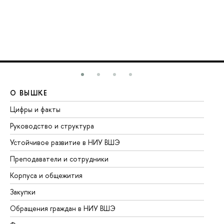
О ВЫШКЕ
О
Цифры и факты
Ли
Руководство и структура
До
Устойчивое развитие в НИУ ВШЭ
Ол
Преподаватели и сотрудники
Пр
Корпуса и общежития
Вы
Закупки
Пр
Обращения граждан в НИУ ВШЭ
Ас