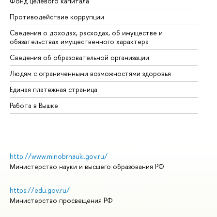
Фонд целевого капитала
До
Противодействие коррупции
Це
Сведения о доходах, расходах, об имуществе и
Би
обязательствах имущественного характера
Об
Сведения об образовательной организации
Об
Людям с ограниченными возможностями здоровья
Единая платежная страница
Работа в Вышке
http://www.minobrnauki.gov.ru/
Министерство науки и высшего образования РФ
https://edu.gov.ru/
Министерство просвещения РФ