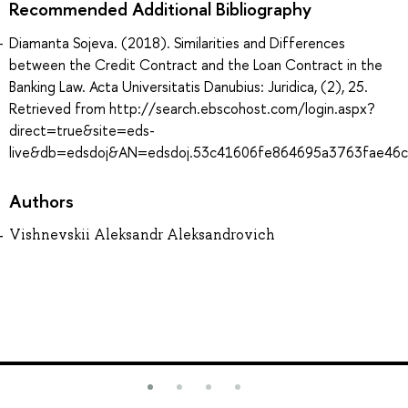
Recommended Additional Bibliography
Diamanta Sojeva. (2018). Similarities and Differences
between the Credit Contract and the Loan Contract in the
Banking Law. Acta Universitatis Danubius: Juridica, (2), 25.
Retrieved from http://search.ebscohost.com/login.aspx?
direct=true&site=eds-
live&db=edsdoj&AN=edsdoj.53c41606fe864695a3763fae46
Authors
Vishnevskii Aleksandr Aleksandrovich