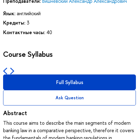
Преподаватели:
Вишневский Александр Александрович
Язык:
английский
Кредиты:
3
Контактные часы:
40
Course Syllabus
Full Syllabus
Ask Question
Abstract
This course aims to describe the main segments of modern
banking law in a comparative perspective, therefore it covers
the fundamentals of modern banking regulations in