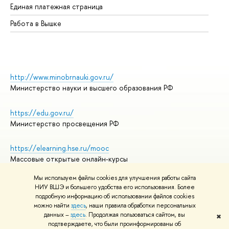
Единая платежная страница
Работа в Вышке
http://www.minobrnauki.gov.ru/
Министерство науки и высшего образования РФ
https://edu.gov.ru/
Министерство просвещения РФ
https://elearning.hse.ru/mooc
Массовые открытые онлайн-курсы
Мы используем файлы cookies для улучшения работы сайта
НИУ ВШЭ и большего удобства его использования. Более
подробную информацию об использовании файлов cookies
© НИУ ВШЭ 1993–2026
Адреса и контакты
можно найти
здесь
, наши правила обработки персональных
Условия использования материалов
данных –
здесь
. Продолжая пользоваться сайтом, вы
✖
подтверждаете, что были проинформированы об
Политика конфиденциальности