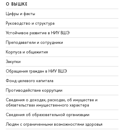
О ВЫШКЕ
О
Цифры и факты
Ли
Руководство и структура
До
Устойчивое развитие в НИУ ВШЭ
Ол
Преподаватели и сотрудники
Пр
Корпуса и общежития
Вы
Закупки
Пр
Обращения граждан в НИУ ВШЭ
Ас
Фонд целевого капитала
До
Противодействие коррупции
Це
Сведения о доходах, расходах, об имуществе и
Би
обязательствах имущественного характера
Об
Сведения об образовательной организации
Об
Людям с ограниченными возможностями здоровья