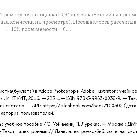
*промежуточная оценка+0,8*оценка комиссии на просм
енка комиссии на просмотре). Посещаемость рассчитыв
 1, 10% посещаемости = 0,1.
а
тка(буклета) в Adobe Photoshop и Adobe Illustrator : учебно
ва : ИНТУИТ, 2016. — 225 с. — ISBN 978-5-9963-0038-9. — Текс
ая система. — URL: https://e.lanbook.com/book/100502 (дата
 авториз. пользователей.
sh : учебное пособие / Э. Уэйнманн, П. Лурекас. — Москва : ДМ
— Текст : электронный // Лань : электронно-библиотечная сис