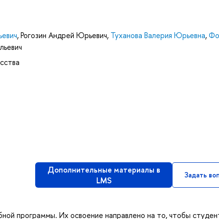
ьевич
,
Рогозин Андрей Юрьевич
,
Туханова Валерия Юрьевна
,
Фо
льевич
усства
Дополнительные материалы в
Задать во
LMS
бной программы. Их освоение направлено на то, чтобы студен