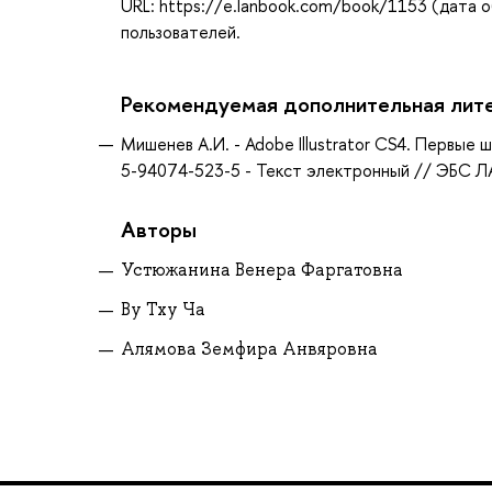
URL: https://e.lanbook.com/book/1153 (дата о
пользователей.
Рекомендуемая дополнительная лит
Мишенев А.И. - Adobe Illustrator СS4. Первые ш
5-94074-523-5 - Текст электронный // ЭБС ЛА
Авторы
Устюжанина Венера Фаргатовна
Ву Тху Ча
Алямова Земфира Анвяровна