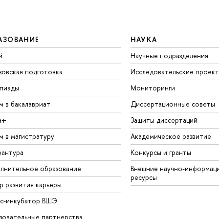
АЗОВАНИЕ
НАУКА
й
Научные подразделения
зовская подготовка
Исследовательские проек
пиады
Мониторинги
м в бакалавриат
Диссертационные советы
а+
Защиты диссертаций
м в магистратуру
Академическое развитие
рантура
Конкурсы и гранты
лнительное образование
Внешние научно-информац
ресурсы
р развития карьеры
ес-инкубатор ВШЭ
зовательные партнерства