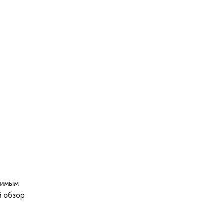
димым
й обзор