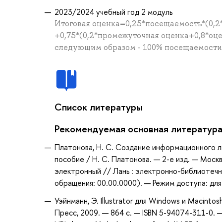
2023/2024 учебный год 2 модуль
Итоговая оценка=0,25*посещаемость*(0,2
+0,75*(0,2*промежуточная оценка+0,8*оц
следующим образом - 100% посещаемости =
Список литературы
Рекомендуемая основная литератур
Платонова, Н. С. Создание информационного лис
пособие / Н. С. Платонова. — 2-е изд. — Моск
электронный // Лань : электронно-библиотечн
обращения: 00.00.0000). — Режим доступа: для
Уэйнманн, Э. Illustrator для Windows и Macinto
Пресс, 2009. — 864 с. — ISBN 5-94074-311-0. 