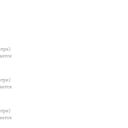
отре)
ается
отре)
ается
отре)
ается