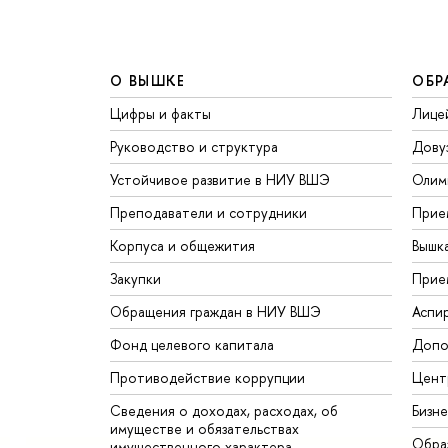
О ВЫШКЕ
ОБР
Цифры и факты
Лице
Руководство и структура
Дову
Устойчивое развитие в НИУ ВШЭ
Олим
Преподаватели и сотрудники
Прие
Корпуса и общежития
Вышк
Закупки
Прие
Обращения граждан в НИУ ВШЭ
Аспи
Фонд целевого капитала
Допо
Противодействие коррупции
Цент
Сведения о доходах, расходах, об
Бизн
имуществе и обязательствах
Обра
имущественного характера