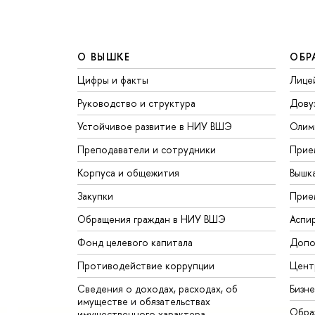
О ВЫШКЕ
ОБР
Цифры и факты
Лице
Руководство и структура
Дову
Устойчивое развитие в НИУ ВШЭ
Олим
Преподаватели и сотрудники
Прие
Корпуса и общежития
Вышк
Закупки
Прие
Обращения граждан в НИУ ВШЭ
Аспи
Фонд целевого капитала
Допо
Противодействие коррупции
Цент
Сведения о доходах, расходах, об
Бизн
имуществе и обязательствах
Обра
имущественного характера