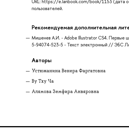
URL: https://e.lanbook.com/book/1153 (дата о
пользователей.
Рекомендуемая дополнительная лит
Мишенев А.И. - Adobe Illustrator СS4. Первые ш
5-94074-523-5 - Текст электронный // ЭБС ЛА
Авторы
Устюжанина Венера Фаргатовна
Ву Тху Ча
Алямова Земфира Анвяровна