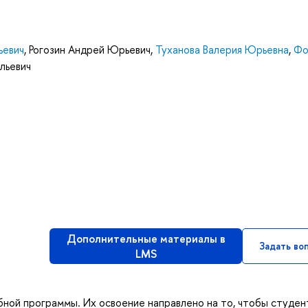
ьевич
,
Рогозин Андрей Юрьевич
,
Туханова Валерия Юрьевна
,
Фо
льевич
Дополнительные материалы в
Задать во
LMS
бной программы. Их освоение направлено на то, чтобы студен