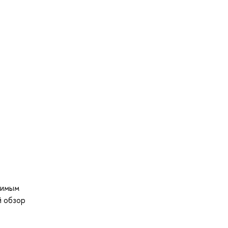
димым
й обзор