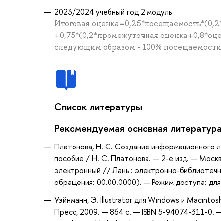
2023/2024 учебный год 2 модуль
Итоговая оценка=0,25*посещаемость*(0,2
+0,75*(0,2*промежуточная оценка+0,8*оц
следующим образом - 100% посещаемости =
Список литературы
Рекомендуемая основная литератур
Платонова, Н. С. Создание информационного лис
пособие / Н. С. Платонова. — 2-е изд. — Моск
электронный // Лань : электронно-библиотечн
обращения: 00.00.0000). — Режим доступа: для
Уэйнманн, Э. Illustrator для Windows и Macinto
Пресс, 2009. — 864 с. — ISBN 5-94074-311-0. 