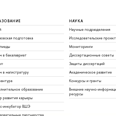
АЗОВАНИЕ
НАУКА
й
Научные подразделения
зовская подготовка
Исследовательские проек
пиады
Мониторинги
м в бакалавриат
Диссертационные советы
а+
Защиты диссертаций
м в магистратуру
Академическое развитие
рантура
Конкурсы и гранты
лнительное образование
Внешние научно-информац
ресурсы
р развития карьеры
ес-инкубатор ВШЭ
зовательные партнерства