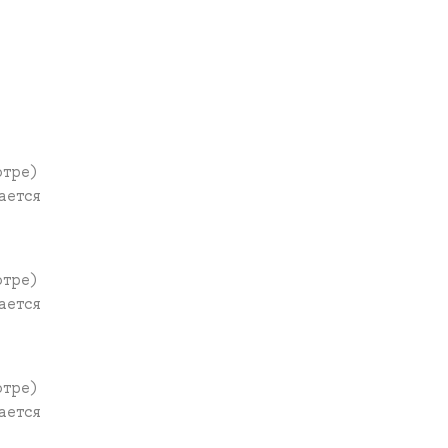
отре)
ается
отре)
ается
отре)
ается