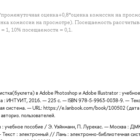
*промежуточная оценка+0,8*оценка комиссии на просм
енка комиссии на просмотре). Посещаемость рассчитыв
 1, 10% посещаемости = 0,1.
а
тка(буклета) в Adobe Photoshop и Adobe Illustrator : учебно
ва : ИНТУИТ, 2016. — 225 с. — ISBN 978-5-9963-0038-9. — Текс
ая система. — URL: https://e.lanbook.com/book/100502 (дата
 авториз. пользователей.
sh : учебное пособие / Э. Уэйнманн, П. Лурекас. — Москва : ДМ
— Текст : электронный // Лань : электронно-библиотечная сис