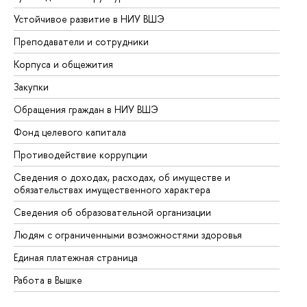
Устойчивое развитие в НИУ ВШЭ
Ол
Преподаватели и сотрудники
Пр
Корпуса и общежития
Вы
Закупки
Пр
Обращения граждан в НИУ ВШЭ
Ас
Фонд целевого капитала
До
Противодействие коррупции
Це
Сведения о доходах, расходах, об имуществе и
Би
обязательствах имущественного характера
Об
Сведения об образовательной организации
Об
Людям с ограниченными возможностями здоровья
Единая платежная страница
Работа в Вышке