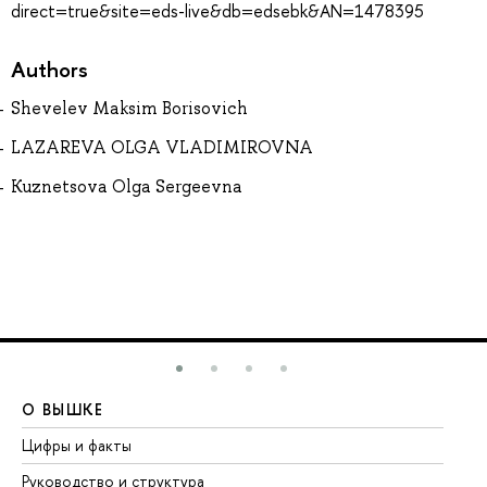
direct=true&site=eds-live&db=edsebk&AN=1478395
Authors
Shevelev Maksim Borisovich
LAZAREVA OLGA VLADIMIROVNA
Kuznetsova Olga Sergeevna
О ВЫШКЕ
О
Цифры и факты
Ли
Руководство и структура
До