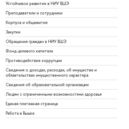
Устойчивое развитие в НИУ ВШЭ
Ол
Преподаватели и сотрудники
Пр
Корпуса и общежития
Вы
Закупки
Пр
Обращения граждан в НИУ ВШЭ
Ас
Фонд целевого капитала
До
Противодействие коррупции
Це
Сведения о доходах, расходах, об имуществе и
Би
обязательствах имущественного характера
Об
Сведения об образовательной организации
Об
Людям с ограниченными возможностями здоровья
Единая платежная страница
Работа в Вышке