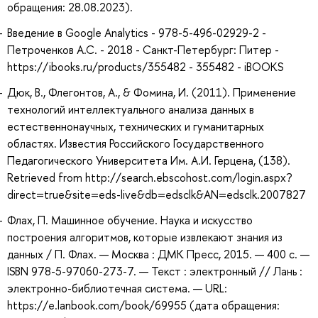
обращения: 28.08.2023).
Введение в Google Analytics - 978-5-496-02929-2 -
Петроченков А.С. - 2018 - Санкт-Петербург: Питер -
https://ibooks.ru/products/355482 - 355482 - iBOOKS
Дюк, В., Флегонтов, А., & Фомина, И. (2011). Применение
технологий интеллектуального анализа данных в
естественнонаучных, технических и гуманитарных
областях. Известия Российского Государственного
Педагогического Университета Им. А.И. Герцена, (138).
Retrieved from http://search.ebscohost.com/login.aspx?
direct=true&site=eds-live&db=edsclk&AN=edsclk.2007827
Флах, П. Машинное обучение. Наука и искусство
построения алгоритмов, которые извлекают знания из
данных / П. Флах. — Москва : ДМК Пресс, 2015. — 400 с. —
ISBN 978-5-97060-273-7. — Текст : электронный // Лань :
электронно-библиотечная система. — URL:
https://e.lanbook.com/book/69955 (дата обращения: