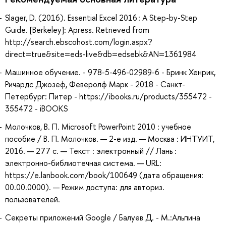
Slager, D. (2016). Essential Excel 2016 : A Step-by-Step
Guide. [Berkeley]: Apress. Retrieved from
http://search.ebscohost.com/login.aspx?
direct=true&site=eds-live&db=edsebk&AN=1361984
Машинное обучение. - 978-5-496-02989-6 - Бринк Хенрик,
Ричардс Джозеф, Феверолф Марк - 2018 - Санкт-
Петербург: Питер - https://ibooks.ru/products/355472 -
355472 - iBOOKS
Молочков, В. П. Microsoft PowerPoint 2010 : учебное
пособие / В. П. Молочков. — 2-е изд. — Москва : ИНТУИТ,
2016. — 277 с. — Текст : электронный // Лань :
электронно-библиотечная система. — URL:
https://e.lanbook.com/book/100649 (дата обращения:
00.00.0000). — Режим доступа: для авториз.
пользователей.
Секреты приложений Google / Балуев Д. - М.:Альпина