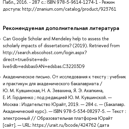
Пабл., 2016. - 287 с.: ISBN 978-5-9614-1274-1 - Режим
доступа: http://znanium.com/catalog/product/923761
Рекомендуемая дополнительная литература
Can Google Scholar and Mendeley help to assess the
scholarly impacts of dissertations? (2019). Retrieved from
http://search.ebscohost.com/login.aspx?
direct=true&site=eds-
live&db=edsbas&AN=edsbas.C32203D9
Академическое письмо. От исследования к тексту : учебник
и практикум для академического бакалавриата /
Ю. М. Кувшинская, Н. А. Зевахина, Я. Э. Ахапкина,
Е. И. Гордиенко ; под редакцией Ю. М. Кувшинской. —
Москва : Издательство Юрайт, 2019. — 284 с. — (Бакалавр.
Академический курс). — ISBN 978-5-534-08297-5. — Текст :
электронный // Образовательная платформа Юрайт
[сайт]. — URL: https://urait.ru/bcode/424762 (дата