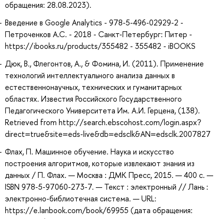
обращения: 28.08.2023).
Введение в Google Analytics - 978-5-496-02929-2 -
Петроченков А.С. - 2018 - Санкт-Петербург: Питер -
https://ibooks.ru/products/355482 - 355482 - iBOOKS
Дюк, В., Флегонтов, А., & Фомина, И. (2011). Применение
технологий интеллектуального анализа данных в
естественнонаучных, технических и гуманитарных
областях. Известия Российского Государственного
Педагогического Университета Им. А.И. Герцена, (138).
Retrieved from http://search.ebscohost.com/login.aspx?
direct=true&site=eds-live&db=edsclk&AN=edsclk.2007827
Флах, П. Машинное обучение. Наука и искусство
построения алгоритмов, которые извлекают знания из
данных / П. Флах. — Москва : ДМК Пресс, 2015. — 400 с. —
ISBN 978-5-97060-273-7. — Текст : электронный // Лань :
электронно-библиотечная система. — URL:
https://e.lanbook.com/book/69955 (дата обращения: