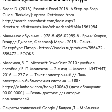
Slager, D. (2016). Essential Excel 2016 : A Step-by-Step
Guide. [Berkeley]: Apress. Retrieved from
http://search.ebscohost.com/login.aspx?
direct=true&site=eds-live&db=edsebk&AN=1361984
Машинное обучение. - 978-5-496-02989-6 - Бринк Хенрик,
Ричардс Джозеф, Феверолф Марк - 2018 - Санкт-
Петербург: Питер - https://ibooks.ru/products/355472 -
355472 - iBOOKS
Молочков, В. П. Microsoft PowerPoint 2010 : учебное
пособие / В. П. Молочков. — 2-е изд. — Москва : ИНТУИТ,
2016. — 277 с. — Текст : электронный // Лань :
электронно-библиотечная система. — URL:
https://e.lanbook.com/book/100649 (дата обращения:
00.00.0000). — Режим доступа: для авториз.
пользователей.
Секреты приложений Google / Балуев Д. - М.:Альпина