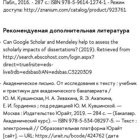
Пабл., 2016. - 287 с.: ISBN 978-5-9614-1274-1 - Режим
доступа: http://znanium.com/catalog/product/923761
Рекомендуемая дополнительная литература
Can Google Scholar and Mendeley help to assess the
scholarly impacts of dissertations? (2019). Retrieved from
http://search.ebscohost.com/login.aspx?
direct=true&site=eds-
live&db=edsbas&AN=edsbas.C32203D9
Академическое письмо. От исследования к тексту : учебник
и практикум для академического бакалавриата /
Ю. М. Кувшинская, Н. А. Зевахина, Я. Э. Ахапкина,
Е. И. Гордиенко ; под редакцией Ю. М. Кувшинской. —
Москва : Издательство Юрайт, 2019. — 284 с. — (Бакалавр.
Академический курс). — ISBN 978-5-534-08297-5. — Текст :
электронный // Образовательная платформа Юрайт
[сайт]. — URL: https://urait.ru/bcode/424762 (дата