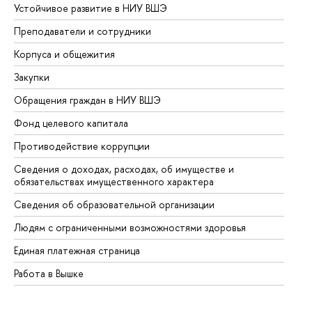
Устойчивое развитие в НИУ ВШЭ
Ол
Преподаватели и сотрудники
Пр
Корпуса и общежития
Вы
Закупки
Пр
Обращения граждан в НИУ ВШЭ
Ас
Фонд целевого капитала
До
Противодействие коррупции
Це
Сведения о доходах, расходах, об имуществе и
Би
обязательствах имущественного характера
Об
Сведения об образовательной организации
Об
Людям с ограниченными возможностями здоровья
Единая платежная страница
Работа в Вышке