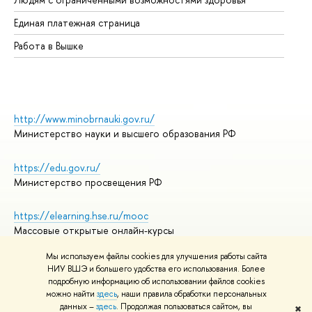
Единая платежная страница
Работа в Вышке
http://www.minobrnauki.gov.ru/
Министерство науки и высшего образования РФ
https://edu.gov.ru/
Министерство просвещения РФ
https://elearning.hse.ru/mooc
Массовые открытые онлайн-курсы
Мы используем файлы cookies для улучшения работы сайта
НИУ ВШЭ и большего удобства его использования. Более
подробную информацию об использовании файлов cookies
© НИУ ВШЭ 1993–2026
Адреса и контакты
можно найти
здесь
, наши правила обработки персональных
Условия использования материалов
данных –
здесь
. Продолжая пользоваться сайтом, вы
✖