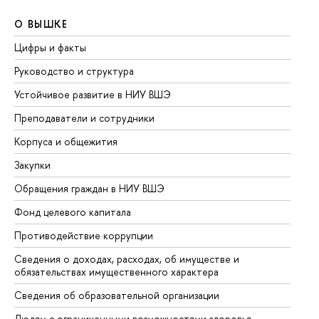
О ВЫШКЕ
О
Цифры и факты
Ли
Руководство и структура
До
Устойчивое развитие в НИУ ВШЭ
Ол
Преподаватели и сотрудники
Пр
Корпуса и общежития
Вы
Закупки
Пр
Обращения граждан в НИУ ВШЭ
Ас
Фонд целевого капитала
До
Противодействие коррупции
Це
Сведения о доходах, расходах, об имуществе и
Би
обязательствах имущественного характера
Об
Сведения об образовательной организации
Об
Людям с ограниченными возможностями здоровья