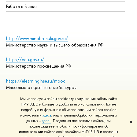
Работа в Вышке
http://www.minobrnauki.gov.ru/
Министерство науки и высшего образования РФ
https://edu.gov.ru/
Министерство просвещения РФ
https://elearning.hse.ru/mooc
Массовые открытые онлайн-курсы
Мы используем файлы cookies для улучшения работы сайта
НИУ ВШЭ и большего удобства его использования. Более
подробную информацию об использовании файлов cookies
© НИУ ВШЭ 1993–2026
Адреса и контакты
можно найти
здесь
, наши правила обработки персональных
Условия использования материалов
данных –
здесь
. Продолжая пользоваться сайтом, вы
✖
подтверждаете, что были проинформированы об
Политика конфиденциальности
использовании файлов cookies сайтом НИУ ВШЭ и согласны
Правила применения рекомендательных технологий в НИУ ВШЭ