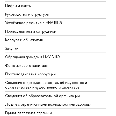
Цифры и факты
Ли
Руководство и структура
До
Устойчивое развитие в НИУ ВШЭ
Ол
Преподаватели и сотрудники
Пр
Корпуса и общежития
Вы
Закупки
Пр
Обращения граждан в НИУ ВШЭ
Ас
Фонд целевого капитала
До
Противодействие коррупции
Це
Сведения о доходах, расходах, об имуществе и
Би
обязательствах имущественного характера
Об
Сведения об образовательной организации
Об
Людям с ограниченными возможностями здоровья
Единая платежная страница