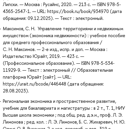
Липски. — Москва : Русайнс, 2020. — 213 с. — ISBN 978-5-
4365-2547-1. — URL: https://book.ru/book/934970 (дата
обращения: 09.12.2025). — Текст : электронный.
Максимов, С. Н. Управление территориями и недвижимым
имуществом (экономика недвижимости) : учебное пособие
для среднего профессионального образования /
С. Н. Максимов. — 2-е изд., испр. и доп. — Москва :
Издательство Юрайт, 2019. — 423 с. —
(Профессиональное образование). — ISBN 978-5-534-
11929-9. — Текст : электронный // Образовательная
платформа Юрайт [сайт]. — URL:
https://urait.ru/bcode/446448 (дата обращения:
28.08.2023).
Региональная экономика и пространственное развитие,
учебник для бакалавриата и магистратуры : в 2 т., Т. 1, НИУ
Высшая школа экономики ; под общ. ред. д.э.н., проф. Л. Э.
Лимонова ; ред. кол. : Л. Э. Лимонов, Б. С. Жихаревич, Н. Ю.
Одинг, О. В. Русецкая, 2-е изд., перераб. и доп., 319 с., ,