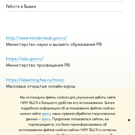
Работа в Вышке
http://www.minobrnauki.gov.ru/
Министерство науки и высшего образования РФ
https://edu.gov.ru/
Министерство просвещения РФ
https://elearning.hse.ru/mooc
Массовые открытые онлайн-курсы
Мы используем файлы cookies для улучшения работы сайта
НИУ ВШЭ и большего удобства его использования. Более
подробную информацию об использовании файлов cookies
© НИУ ВШЭ 1993–2026
Адреса и контакты
можно найти
здесь
, наши правила обработки персональных
Условия использования материалов
данных –
здесь
. Продолжая пользоваться сайтом, вы
✖
подтверждаете, что были проинформированы об
Политика конфиденциальности
использовании файлов cookies сайтом НИУ ВШЭ и согласны
Правила применения рекомендательных технологий в НИУ ВШЭ