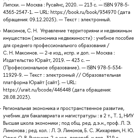
Липски. — Москва : Русайнс, 2020. — 213 с. — ISBN 978-5-
4365-2547-1. — URL: https://book.ru/book/934970 (дата
обращения: 09.12.2025). — Текст : электронный.
Максимов, С. Н. Управление территориями и недвижимым
имуществом (экономика недвижимости) : учебное пособие
для среднего профессионального образования /
С. Н. Максимов. — 2-е изд., испр. и доп. — Москва :
Издательство Юрайт, 2019. — 423 с. —
(Профессиональное образование). — ISBN 978-5-534-
11929-9. — Текст : электронный // Образовательная
платформа Юрайт [сайт]. — URL:
https://urait.ru/bcode/446448 (дата обращения:
28.08.2023).
Региональная экономика и пространственное развитие,
учебник для бакалавриата и магистратуры : в 2 т., Т. 1, НИУ
Высшая школа экономики ; под общ. ред. д.э.н., проф. Л. Э.
Лимонова ; ред. кол. : Л. Э. Лимонов, Б. С. Жихаревич, Н. Ю.
Одинг, О. В. Русецкая, 2-е изд., перераб. и доп., 319 с., ,