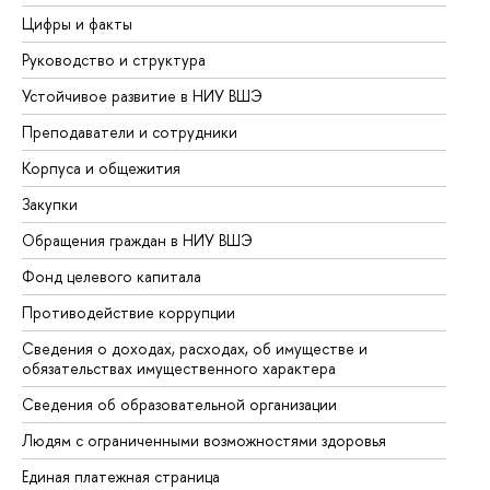
Цифры и факты
Ли
Руководство и структура
До
Устойчивое развитие в НИУ ВШЭ
Ол
Преподаватели и сотрудники
Пр
Корпуса и общежития
Вы
Закупки
Пр
Обращения граждан в НИУ ВШЭ
Ас
Фонд целевого капитала
До
Противодействие коррупции
Це
Сведения о доходах, расходах, об имуществе и
Би
обязательствах имущественного характера
Об
Сведения об образовательной организации
Об
Людям с ограниченными возможностями здоровья
Единая платежная страница