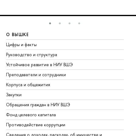
О ВЫШКЕ
О
Цифры и факты
Ли
Руководство и структура
До
Устойчивое развитие в НИУ ВШЭ
Ол
Преподаватели и сотрудники
Пр
Корпуса и общежития
Вы
Закупки
Пр
Обращения граждан в НИУ ВШЭ
Ас
Фонд целевого капитала
До
Противодействие коррупции
Це
Сведения о доходах, расходах, об имуществе и
Би