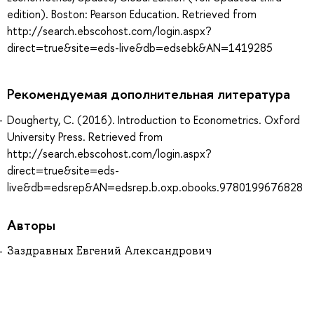
edition). Boston: Pearson Education. Retrieved from
http://search.ebscohost.com/login.aspx?
direct=true&site=eds-live&db=edsebk&AN=1419285
Рекомендуемая дополнительная литература
Dougherty, C. (2016). Introduction to Econometrics. Oxford
University Press. Retrieved from
http://search.ebscohost.com/login.aspx?
direct=true&site=eds-
live&db=edsrep&AN=edsrep.b.oxp.obooks.9780199676828
Авторы
Заздравных Евгений Александрович