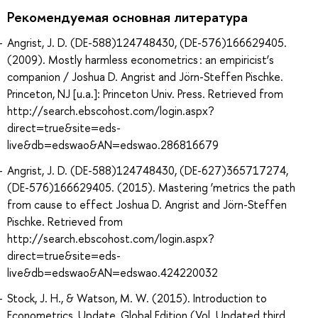
Рекомендуемая основная литература
Angrist, J. D. (DE-588)124748430, (DE-576)166629405.
(2009). Mostly harmless econometrics : an empiricist’s
companion / Joshua D. Angrist and Jörn-Steffen Pischke.
Princeton, NJ [u.a.]: Princeton Univ. Press. Retrieved from
http://search.ebscohost.com/login.aspx?
direct=true&site=eds-
live&db=edswao&AN=edswao.286816679
Angrist, J. D. (DE-588)124748430, (DE-627)365717274,
(DE-576)166629405. (2015). Mastering ’metrics the path
from cause to effect Joshua D. Angrist and Jörn-Steffen
Pischke. Retrieved from
http://search.ebscohost.com/login.aspx?
direct=true&site=eds-
live&db=edswao&AN=edswao.424220032
Stock, J. H., & Watson, M. W. (2015). Introduction to
Econometrics, Update, Global Edition (Vol. Updated third