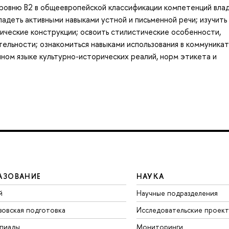
уровню В2 в общеевропейской классификации компетенций вла
адеть активными навыками устной и письменной речи; изучить
ические конструкции; освоить стилистические особенности,
тельности; ознакомиться навыками использования в коммуника
ном языке культурно-исторических реалий, норм этикета и
АЗОВАНИЕ
НАУКА
й
Научные подразделения
зовская подготовка
Исследовательские проек
пиады
Мониторинги