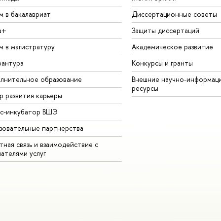
м в бакалавриат
Диссертационные советы
а+
Защиты диссертаций
м в магистратуру
Академическое развитие
рантура
Конкурсы и гранты
лнительное образование
Внешние научно-информац
ресурсы
р развития карьеры
ес-инкубатор ВШЭ
зовательные партнерства
ная связь и взаимодействие с
чателями услуг