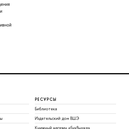
дения
 и
тивной
РЕСУРСЫ
Библиотека
ты
Издательский дом ВШЭ
Книжный магазин «БукВышка»