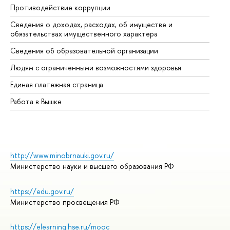
Противодействие коррупции
Це
Сведения о доходах, расходах, об имуществе и
Би
обязательствах имущественного характера
Об
Сведения об образовательной организации
Об
Людям с ограниченными возможностями здоровья
Единая платежная страница
Работа в Вышке
http://www.minobrnauki.gov.ru/
Министерство науки и высшего образования РФ
https://edu.gov.ru/
Министерство просвещения РФ
https://elearning.hse.ru/mooc