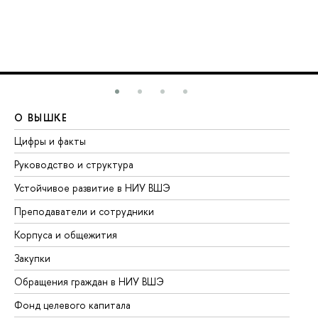
О ВЫШКЕ
О
Цифры и факты
Ли
Руководство и структура
До
Устойчивое развитие в НИУ ВШЭ
Ол
Преподаватели и сотрудники
Пр
Корпуса и общежития
Вы
Закупки
Пр
Обращения граждан в НИУ ВШЭ
Ас
Фонд целевого капитала
До