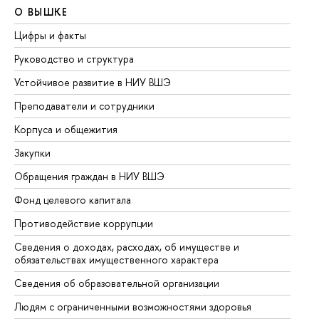
О ВЫШКЕ
О
Цифры и факты
Ли
Руководство и структура
До
Устойчивое развитие в НИУ ВШЭ
Ол
Преподаватели и сотрудники
Пр
Корпуса и общежития
Вы
Закупки
Пр
Обращения граждан в НИУ ВШЭ
Ас
Фонд целевого капитала
До
Противодействие коррупции
Це
Сведения о доходах, расходах, об имуществе и
Би
обязательствах имущественного характера
Об
Сведения об образовательной организации
Об
Людям с ограниченными возможностями здоровья