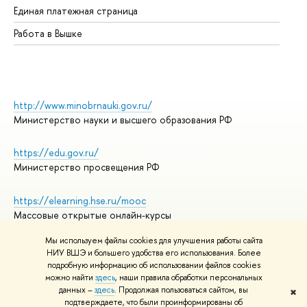
Единая платежная страница
Работа в Вышке
http://www.minobrnauki.gov.ru/
Министерство науки и высшего образования РФ
https://edu.gov.ru/
Министерство просвещения РФ
https://elearning.hse.ru/mooc
Массовые открытые онлайн-курсы
Мы используем файлы cookies для улучшения работы сайта
НИУ ВШЭ и большего удобства его использования. Более
подробную информацию об использовании файлов cookies
© НИУ ВШЭ 1993–2026
Адреса и контакты
можно найти
здесь
, наши правила обработки персональных
Условия использования материалов
данных –
здесь
. Продолжая пользоваться сайтом, вы
✖
подтверждаете, что были проинформированы об
Политика конфиденциальности