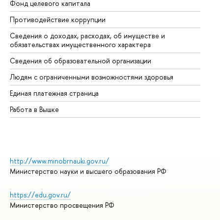
Фонд целевого капитала
До
Противодействие коррупции
Це
Сведения о доходах, расходах, об имуществе и
Би
обязательствах имущественного характера
Об
Сведения об образовательной организации
Об
Людям с ограниченными возможностями здоровья
Единая платежная страница
Работа в Вышке
http://www.minobrnauki.gov.ru/
Министерство науки и высшего образования РФ
https://edu.gov.ru/
Министерство просвещения РФ