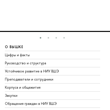
О ВЫШКЕ
О
Цифры и факты
Ли
Руководство и структура
До
Устойчивое развитие в НИУ ВШЭ
Ол
Преподаватели и сотрудники
Пр
Корпуса и общежития
Вы
Закупки
Пр
Обращения граждан в НИУ ВШЭ
Ас