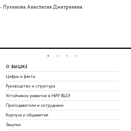
Лукинова Анастасия Дмитриевна
О ВЫШКЕ
О
Цифры и факты
Ли
Руководство и структура
До
Устойчивое развитие в НИУ ВШЭ
Ол
Преподаватели и сотрудники
Пр
Корпуса и общежития
Вы
Закупки
Пр