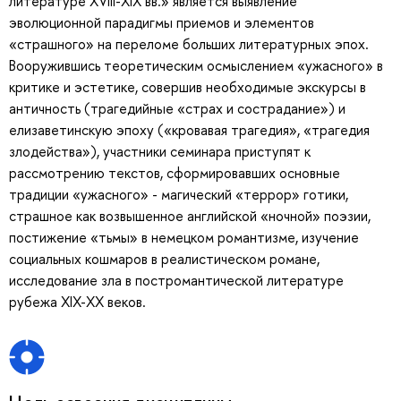
литературе XVIII-XIX вв.» является выявление
эволюционной парадигмы приемов и элементов
«страшного» на переломе больших литературных эпох.
Вооружившись теоретическим осмыслением «ужасного» в
критике и эстетике, совершив необходимые экскурсы в
античность (трагедийные «страх и сострадание») и
елизаветинскую эпоху («кровавая трагедия», «трагедия
злодейства»), участники семинара приступят к
рассмотрению текстов, сформировавших основные
традиции «ужасного» - магический «террор» готики,
страшное как возвышенное английской «ночной» поэзии,
постижение «тьмы» в немецком романтизме, изучение
социальных кошмаров в реалистическом романе,
исследование зла в постромантической литературе
рубежа XIX-XX веков.