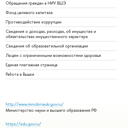
Обращения граждан в НИУ ВШЭ
Ас
Фонд целевого капитала
До
Противодействие коррупции
Це
Сведения о доходах, расходах, об имуществе и
Би
обязательствах имущественного характера
Об
Сведения об образовательной организации
Об
Людям с ограниченными возможностями здоровья
Единая платежная страница
Работа в Вышке
http://www.minobrnauki.gov.ru/
Министерство науки и высшего образования РФ
https://edu.gov.ru/