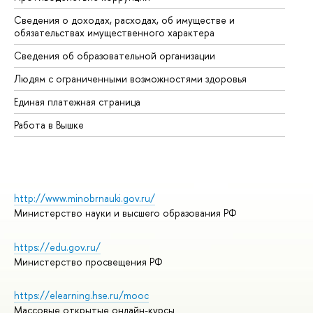
Сведения о доходах, расходах, об имуществе и
Би
обязательствах имущественного характера
Об
Сведения об образовательной организации
Об
Людям с ограниченными возможностями здоровья
Единая платежная страница
Работа в Вышке
http://www.minobrnauki.gov.ru/
Министерство науки и высшего образования РФ
https://edu.gov.ru/
Министерство просвещения РФ
https://elearning.hse.ru/mooc
Массовые открытые онлайн-курсы