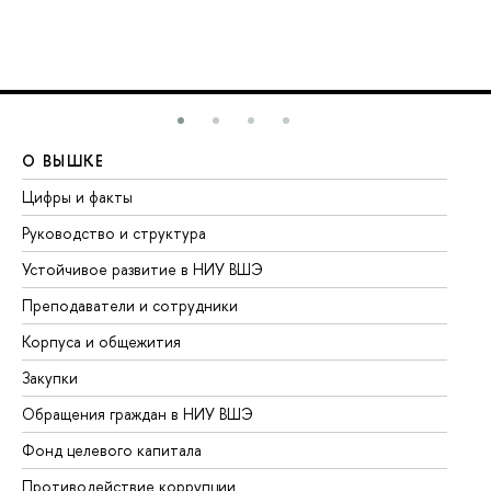
О ВЫШКЕ
О
Цифры и факты
Ли
Руководство и структура
До
Устойчивое развитие в НИУ ВШЭ
Ол
Преподаватели и сотрудники
Пр
Корпуса и общежития
Вы
Закупки
Пр
Обращения граждан в НИУ ВШЭ
Ас
Фонд целевого капитала
До
Противодействие коррупции
Це