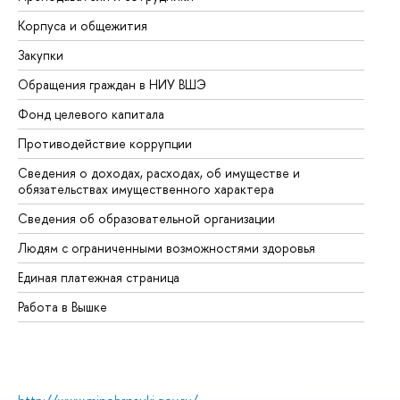
Корпуса и общежития
Вы
Закупки
Пр
Обращения граждан в НИУ ВШЭ
Ас
Фонд целевого капитала
До
Противодействие коррупции
Це
Сведения о доходах, расходах, об имуществе и
Би
обязательствах имущественного характера
Об
Сведения об образовательной организации
Об
Людям с ограниченными возможностями здоровья
Единая платежная страница
Работа в Вышке