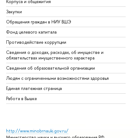
Корпуса и общежития
Вы
Закупки
Пр
Обращения граждан в НИУ ВШЭ
Ас
Фонд целевого капитала
До
Противодействие коррупции
Це
Сведения о доходах, расходах, об имуществе и
Би
обязательствах имущественного характера
Об
Сведения об образовательной организации
Об
Людям с ограниченными возможностями здоровья
Единая платежная страница
Работа в Вышке
http://www.minobrnauki.gov.ru/
Министерство науки и высшего образования РФ