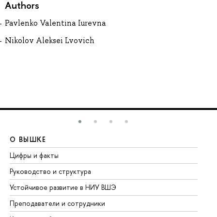
Authors
Pavlenko Valentina Iurevna
Nikolov Aleksei Lvovich
О ВЫШКЕ
О
Цифры и факты
Ли
Руководство и структура
До
Устойчивое развитие в НИУ ВШЭ
Ол
Преподаватели и сотрудники
Пр