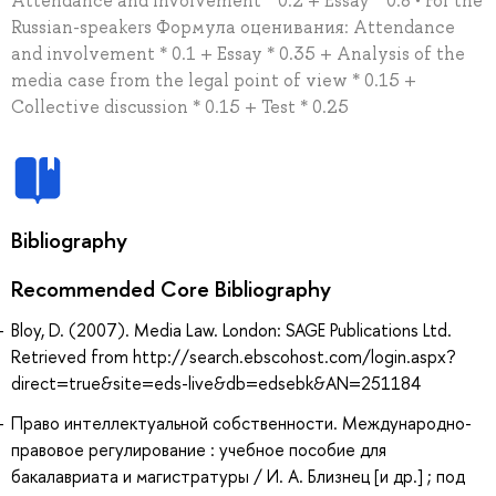
Attendance and involvement * 0.2 + Essay * 0.8 • For the
Russian-speakers Формула оценивания: Attendance
and involvement * 0.1 + Essay * 0.35 + Analysis of the
media case from the legal point of view * 0.15 +
Collective discussion * 0.15 + Test * 0.25
Bibliography
Recommended Core Bibliography
Bloy, D. (2007). Media Law. London: SAGE Publications Ltd.
Retrieved from http://search.ebscohost.com/login.aspx?
direct=true&site=eds-live&db=edsebk&AN=251184
Право интеллектуальной собственности. Международно-
правовое регулирование : учебное пособие для
бакалавриата и магистратуры / И. А. Близнец [и др.] ; под