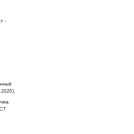
т -
онный
.2025).
тика.
ECT