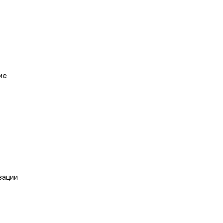
ие
зации