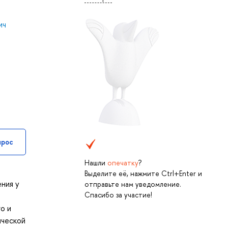
ич
прос
Нашли
опечатку
?
Выделите её, нажмите Ctrl+Enter и
ния у
отправьте нам уведомление.
Спасибо за участие!
о и
ической