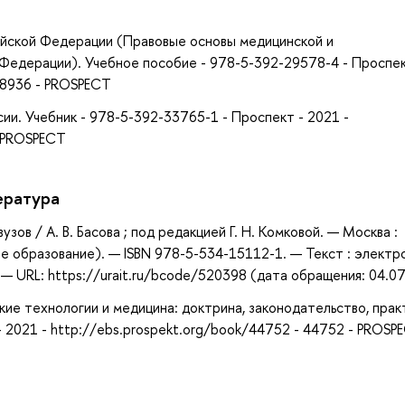
а
ийской Федерации (Правовые основы медицинской и
Федерации). Учебное пособие - 978-5-392-29578-4 - Проспек
 18936 - PROSPECT
сии. Учебник - 978-5-392-33765-1 - Проспект - 2021 -
- PROSPECT
ература
узов / А. В. Басова ; под редакцией Г. Н. Комковой. — Москва :
е образование). — ISBN 978-5-534-15112-1. — Текст : электр
 URL: https://urait.ru/bcode/520398 (дата обращения: 04.07
ские технологии и медицина: доктрина, законодательство, прак
 2021 - http://ebs.prospekt.org/book/44752 - 44752 - PROSP