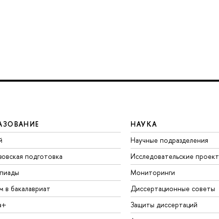
АЗОВАНИЕ
НАУКА
й
Научные подразделения
зовская подготовка
Исследовательские проек
пиады
Мониторинги
м в бакалавриат
Диссертационные советы
а+
Защиты диссертаций