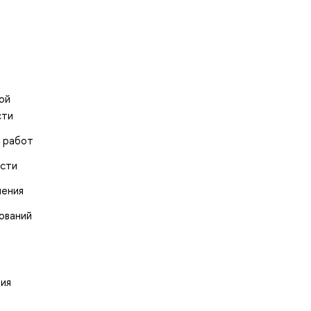
ой
сти
х работ
ости
нения
ований
ния