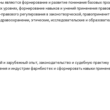
ны являются формирование и развитие понимания базовых про
ых уровнях, формирование навыков и умений применения право
-правового регулирования в законотворческой, правопримени
здравоохранении, этические, исследовательские и образовате
й и зарубежный опыт, законодательство и судебную практику
нения и индустрии фармбиотех и сформировать навыки примен