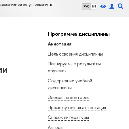
механизмов регулирования в
РУС
EN
Программа дисциплины
Аннотация
Цель освоения дисциплины
Планируемые результаты
ии
обучения
Содержание учебной
дисциплины
Элементы контроля
Промежуточная аттестация
Список литературы
Авторы