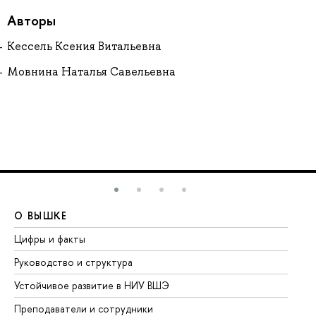
Авторы
Кессель Ксения Витальевна
Мовнина Наталья Савельевна
О ВЫШКЕ
О
Цифры и факты
Ли
Руководство и структура
До
Устойчивое развитие в НИУ ВШЭ
Ол
Преподаватели и сотрудники
Пр