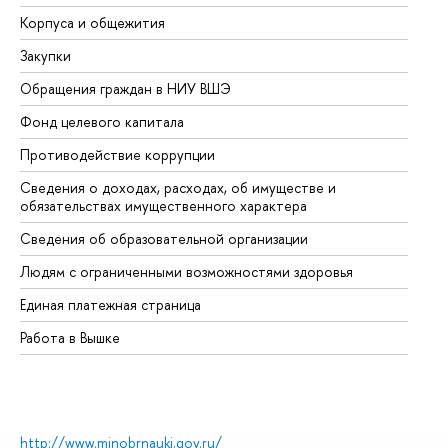
Корпуса и общежития
Вы
Закупки
Пр
Обращения граждан в НИУ ВШЭ
Ас
Фонд целевого капитала
До
Противодействие коррупции
Це
Сведения о доходах, расходах, об имуществе и
Би
обязательствах имущественного характера
Об
Сведения об образовательной организации
Об
Людям с ограниченными возможностями здоровья
Единая платежная страница
Работа в Вышке
http://www.minobrnauki.gov.ru/