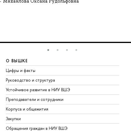
Михайлова Оксана Рудольфовна
О ВЫШКЕ
О
Цифры и факты
Ли
Руководство и структура
До
Устойчивое развитие в НИУ ВШЭ
Ол
Преподаватели и сотрудники
Пр
Корпуса и общежития
Вы
Закупки
Пр
Обращения граждан в НИУ ВШЭ
Ас