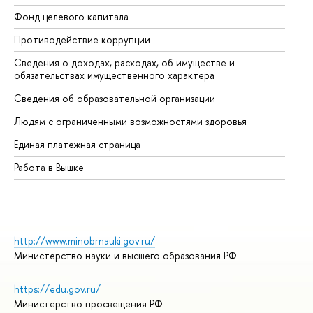
Фонд целевого капитала
До
Противодействие коррупции
Це
Сведения о доходах, расходах, об имуществе и
Би
обязательствах имущественного характера
Об
Сведения об образовательной организации
Об
Людям с ограниченными возможностями здоровья
Единая платежная страница
Работа в Вышке
http://www.minobrnauki.gov.ru/
Министерство науки и высшего образования РФ
https://edu.gov.ru/
Министерство просвещения РФ