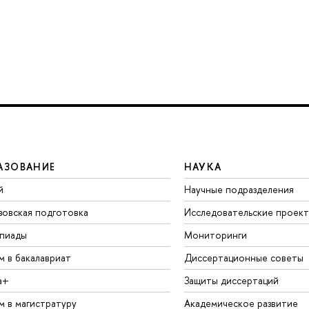
АЗОВАНИЕ
НАУКА
й
Научные подразделения
зовская подготовка
Исследовательские проек
пиады
Мониторинги
м в бакалавриат
Диссертационные советы
а+
Защиты диссертаций
м в магистратуру
Академическое развитие