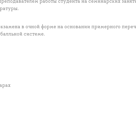
реподавателем работы студента на семинарских заняти
ературы.
экзамена в очной форме на основании примерного пере
ибалльной системе.
нарах
а