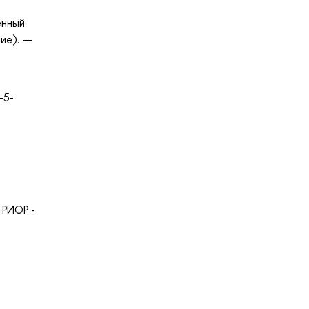
енный
ние). —
-5-
 РИОР -