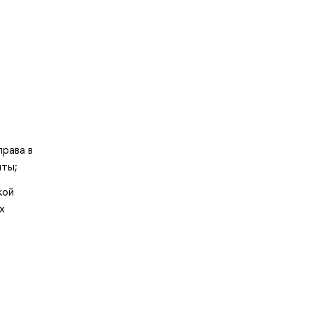
права в
нты;
кой
х