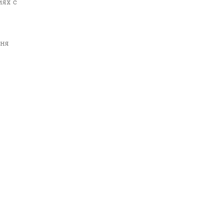
ях с
чня