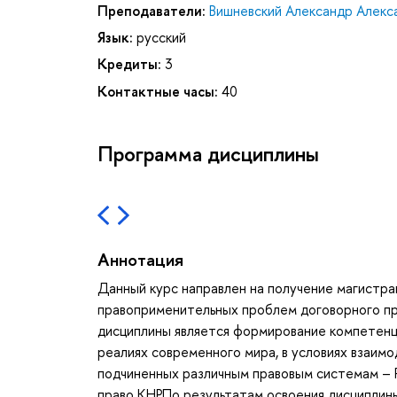
Преподаватели:
Вишневский Александр Алекс
Язык:
русский
Кредиты:
3
Контактные часы:
40
Программа дисциплины
Аннотация
Данный курс направлен на получение магистра
правоприменительных проблем договорного пр
дисциплины является формирование компетенц
реалиях современного мира, в условиях взаимо
подчиненных различным правовым системам – Р
право КНРПо результатам освоения дисциплины