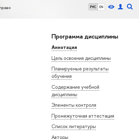
право
РУС
EN
Программа дисциплины
Аннотация
Цель освоения дисциплины
Планируемые результаты
обучения
Содержание учебной
дисциплины
Элементы контроля
Промежуточная аттестация
Список литературы
Авторы