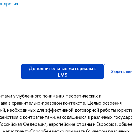
андрович
Дополнительные материалы в
Задать во
LMS
нтами углублённого понимания теоретических и
ава в сравнительно-правовом контексте. Целью освоения
ий, необходимых для эффективной договорной работы юриста
действия с контрагентами, находящимися в различных государ
оссийская Федерация, европейские страны и Евросоюз, общее
 магистрант:•Способен четко понимать (с учетом различных