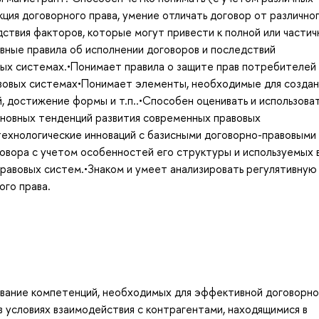
ция договорного права, умение отличать договор от различно
ствия факторов, которые могут привести к полной или частич
вные правила об исполнении договоров и последствий
ых системах.•Понимает правила о защите прав потребителей 
авовых системах•Понимает элементы, необходимые для создан
, достижение формы и т.п..•Способен оценивать и использова
сновных тенденций развития современных правовых
технологические инноваций с базисными договорно-правовыми
овора с учетом особенностей его структуры и используемых 
правовых систем.•Знаком и умеет анализировать регулятивную 
ого права.
вание компетенций, необходимых для эффективной договорно
в условиях взаимодействия с контрагентами, находящимися в