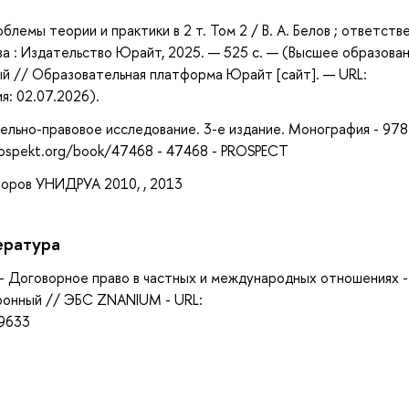
блемы теории и практики в 2 т. Том 2 / В. А. Белов ; ответств
ква : Издательство Юрайт, 2025. — 525 с. — (Высшее образова
ый // Образовательная платформа Юрайт [сайт]. — URL:
я: 02.07.2026).
тельно-правовое исследование. 3-е издание. Монография - 978
prospekt.org/book/47468 - 47468 - PROSPECT
оров УНИДРУА 2010, , 2013
ература
р. - Договорное право в частных и международных отношениях -
тронный // ЭБС ZNANIUM - URL:
39633