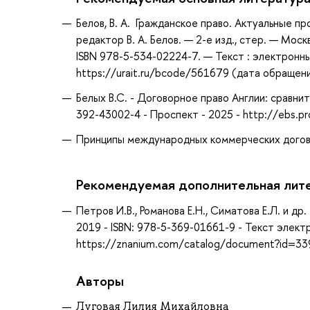
Белов, В. А. Гражданское право. Актуальные про
редактор В. А. Белов. — 2-е изд., стер. — Мос
ISBN 978-5-534-02224-7. — Текст : электронн
https://urait.ru/bcode/561679 (дата обращени
Белых В.С. - Договорное право Англии: сравни
392-43002-4 - Проспект - 2025 - http://ebs.
Принципы международных коммерческих догов
Рекомендуемая дополнительная лит
Петров И.В., Романова Е.Н., Симатова Е.Л. и д
2019 - ISBN: 978-5-369-01661-9 - Текст элек
https://znanium.com/catalog/document?id=3
Авторы
Луговая Лилия Михайловна