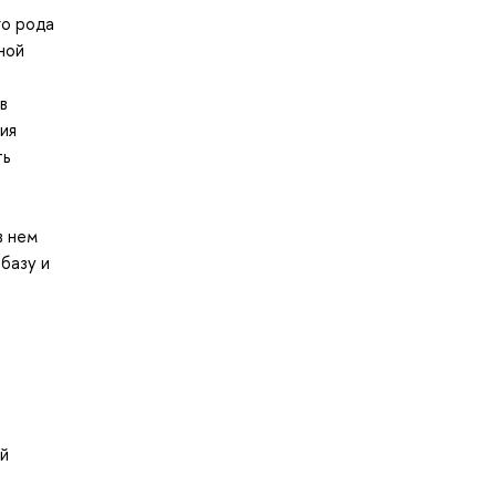
го рода
ной
в
ия
ть
в нем
базу и
й