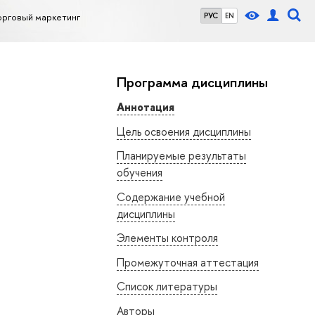
орговый маркетинг
РУС
EN
Программа дисциплины
Аннотация
Цель освоения дисциплины
Планируемые результаты
обучения
Содержание учебной
дисциплины
Элементы контроля
Промежуточная аттестация
Список литературы
Авторы