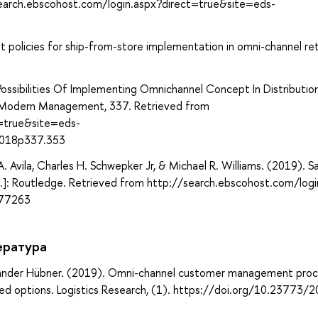
/search.ebscohost.com/login.aspx?direct=true&site=eds-
nt policies for ship-from-store implementation in omni-channel reta
ossibilities Of Implementing Omnichannel Concept In Distributio
in Modern Management, 337. Retrieved from
t=true&site=eds-
2018p337.353
vila, Charles H. Schwepker Jr, & Michael R. Williams. (2019). Sa
p.]: Routledge. Retrieved from http://search.ebscohost.com/logi
277263
ература
xander Hübner. (2019). Omni-channel customer management pro
elated options. Logistics Research, (1). https://doi.org/10.23773