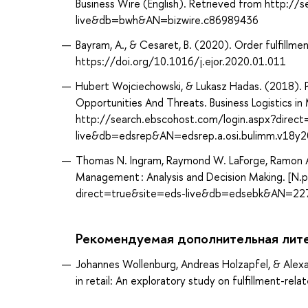
Business Wire (English). Retrieved from http:/
live&db=bwh&AN=bizwire.c86989436
Bayram, A., & Cesaret, B. (2020). Order fulfillme
https://doi.org/10.1016/j.ejor.2020.01.011
Hubert Wojciechowski, & Lukasz Hadas. (2018). P
Opportunities And Threats. Business Logistics 
http://search.ebscohost.com/login.aspx?direc
live&db=edsrep&AN=edsrep.a.osi.bulimm.v18y
Thomas N. Ingram, Raymond W. LaForge, Ramon A. A
Management : Analysis and Decision Making. [N.
direct=true&site=eds-live&db=edsebk&AN=2
Рекомендуемая дополнительная лит
Johannes Wollenburg, Andreas Holzapfel, & Ale
in retail: An exploratory study on fulfillment-r