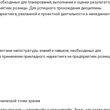
еобходимых для планирования, выполнения и оценки результато
риятиях розницы. Для успешного прохождения дисциплины
маркетинга, рекламной и проектной деятельности в менеджмен
ентами магистратуры знаний и навыков, необходимых для
ов применения прикладного маркетинга на предприятиях розниц
мической точки зрения
тем продаж – «активной» и «пассивной». Знать, как отдел пр