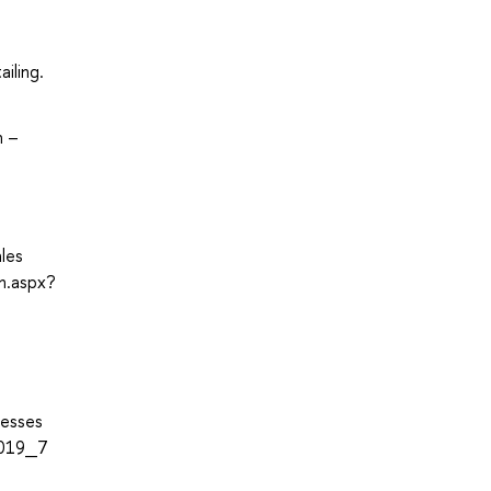
iling.
n –
les
n.aspx?
cesses
/2019_7