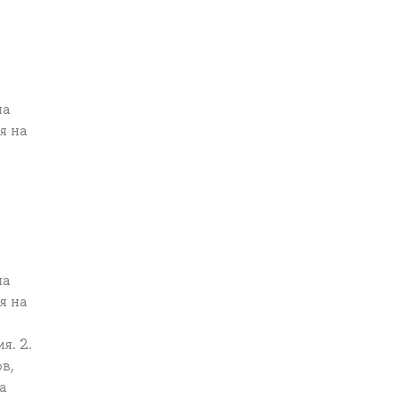
на
я на
на
я на
я. 2.
в,
а