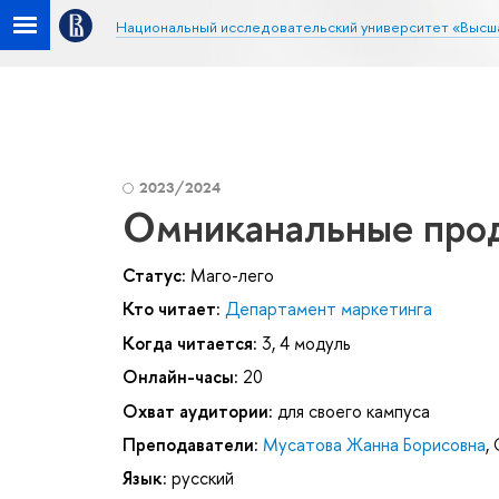
Национальный исследовательский университет «Высш
2023/2024
Омниканальные прод
Статус:
Маго-лего
Кто читает:
Департамент маркетинга
Когда читается:
3, 4 модуль
Онлайн-часы:
20
Охват аудитории:
для своего кампуса
Преподаватели:
Мусатова Жанна Борисовна
,
Язык:
русский