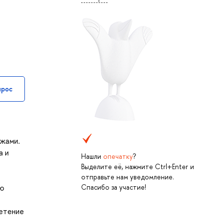
прос
ажами.
а и
Нашли
опечатку
?
Выделите её, нажмите Ctrl+Enter и
отправьте нам уведомление.
Спасибо за участие!
ую
ретение