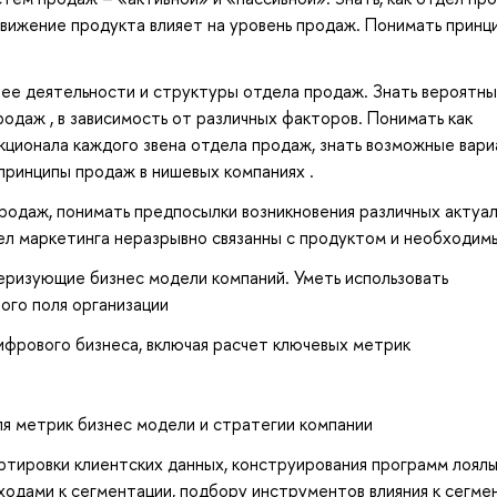
одвижение продукта влияет на уровень продаж. Понимать принц
 ее деятельности и структуры отдела продаж. Знать вероятн
одаж , в зависимость от различных факторов. Понимать как
кционала каждого звена отдела продаж, знать возможные вар
принципы продаж в нишевых компаниях .
родаж, понимать предпосылки возникновения различных актуа
ел маркетинга неразрывно связанны с продуктом и необходимы
еризующие бизнес модели компаний. Уметь использовать
ого поля организации
ифрового бизнеса, включая расчет ключевых метрик
я метрик бизнес модели и стратегии компании
ртировки клиентских данных, конструирования программ лояль
ходами к сегментации, подбору инструментов влияния к сегме