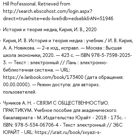
Hill Professional. Retrieved from
http://search.ebscohost.com/login.aspx?
direct=true&site=eds-live&db=edsebk&AN=51946
История и теория медиа, Кирия, И. В., 2020
Кирия, И. В. История и теория медиа : учебник / И. В. Кирия,
А. А. Новикова. — 2-е изд., исправл. — Москва : Высшая
школа экономики, 2020. — 423 с. — ISBN 978-5-7598-2025-
3. — Текст : электронный // Лань : электронно-
библиотечная система. — URL:
https://e.lanbook.com/book/173400 (дата обращения:
00.00.0000). — Режим доступа: для авториз.
пользователей.
Чумиков А. Н. - СВЯЗИ С ОБЩЕСТВЕННОСТЬЮ.
ПРАКТИКУМ. Учебное пособие для академического
бакалавриата - М.:Издательство Юрайт - 2018 - 173с. -
ISBN: 978-5-534-06706-4 - Текст электронный // ЭБС
ЮРАЙТ - URL: https://urait.ru/book/svyazi-s-