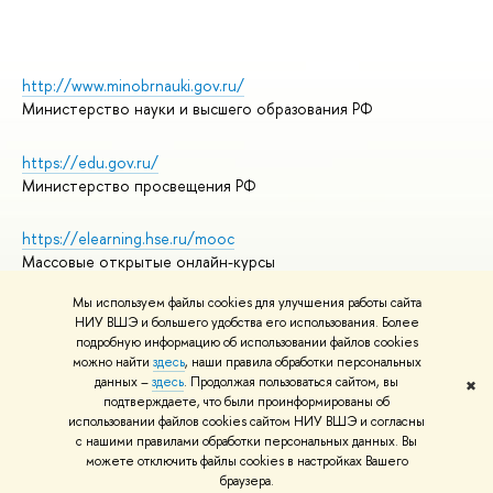
http://www.minobrnauki.gov.ru/
Министерство науки и высшего образования РФ
https://edu.gov.ru/
Министерство просвещения РФ
https://elearning.hse.ru/mooc
Массовые открытые онлайн-курсы
Мы используем файлы cookies для улучшения работы сайта
НИУ ВШЭ и большего удобства его использования. Более
подробную информацию об использовании файлов cookies
© НИУ ВШЭ 1993–2026
Адреса и контакты
можно найти
здесь
, наши правила обработки персональных
Условия использования материалов
данных –
здесь
. Продолжая пользоваться сайтом, вы
✖
подтверждаете, что были проинформированы об
Политика конфиденциальности
использовании файлов cookies сайтом НИУ ВШЭ и согласны
Правила применения рекомендательных технологий в НИУ ВШЭ
с нашими правилами обработки персональных данных. Вы
Карта сайта
можете отключить файлы cookies в настройках Вашего
браузера.
Редактору