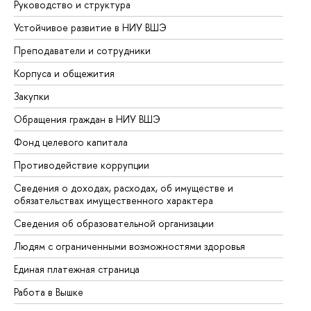
Руководство и структура
До
Устойчивое развитие в НИУ ВШЭ
Ол
Преподаватели и сотрудники
Пр
Корпуса и общежития
Вы
Закупки
Пр
Обращения граждан в НИУ ВШЭ
Ас
Фонд целевого капитала
До
Противодействие коррупции
Це
Сведения о доходах, расходах, об имуществе и
Би
обязательствах имущественного характера
Об
Сведения об образовательной организации
Об
Людям с ограниченными возможностями здоровья
Единая платежная страница
Работа в Вышке