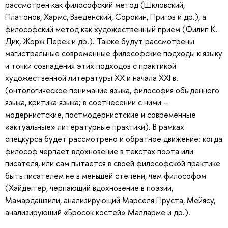
рассмотрен как философский метод (Шкловский,
Платонов, Хармс, Введенский, Сорокин, Пригов и др.), а
философский метод как художественный приём (Филип К.
Дик, Жорж Перек и др.). Также будут рассмотрены
магистральные современные философские подходы к языку
и точки совпадения этих подходов с практикой
художественной литературы XX и начала XXI в.
(онтологическое понимание языка, философия обыденного
языка, критика языка; в соотнесении с ними –
модернистские, постмодернистские и современные
«актуальные» литературные практики). В рамках
спецкурса будет рассмотрено и обратное движение: когда
философ черпает вдохновение в текстах поэта или
писателя, или сам пытается в своей философской практике
быть писателем не в меньшей степени, чем философом
(Хайдеггер, черпающий вдохновение в поэзии,
Мамардашвили, анализирующий Марселя Пруста, Мейясу,
анализирующий «Бросок костей» Малларме и др.).