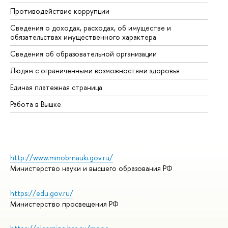
Противодействие коррупции
Це
Сведения о доходах, расходах, об имуществе и
Би
обязательствах имущественного характера
Об
Сведения об образовательной организации
Об
Людям с ограниченными возможностями здоровья
Единая платежная страница
Работа в Вышке
http://www.minobrnauki.gov.ru/
Министерство науки и высшего образования РФ
https://edu.gov.ru/
Министерство просвещения РФ