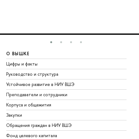
О ВЫШКЕ
О
Цифры и факты
Ли
Руководство и структура
До
Устойчивое развитие в НИУ ВШЭ
Ол
Преподаватели и сотрудники
Пр
Корпуса и общежития
Вы
Закупки
Пр
Обращения граждан в НИУ ВШЭ
Ас
Фонд целевого капитала
До