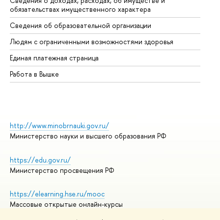
Сведения о доходах, расходах, об имуществе и
Би
обязательствах имущественного характера
Об
Сведения об образовательной организации
Об
Людям с ограниченными возможностями здоровья
Единая платежная страница
Работа в Вышке
http://www.minobrnauki.gov.ru/
Министерство науки и высшего образования РФ
https://edu.gov.ru/
Министерство просвещения РФ
https://elearning.hse.ru/mooc
Массовые открытые онлайн-курсы