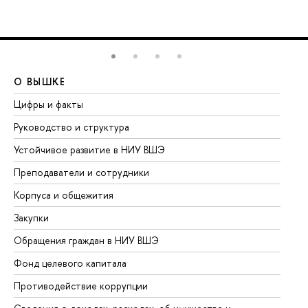
О ВЫШКЕ
О
Цифры и факты
Ли
Руководство и структура
До
Устойчивое развитие в НИУ ВШЭ
Ол
Преподаватели и сотрудники
Пр
Корпуса и общежития
Вы
Закупки
Пр
Обращения граждан в НИУ ВШЭ
Ас
Фонд целевого капитала
До
Противодействие коррупции
Це