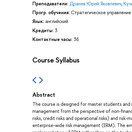
Преподаватели:
Дранев Юрий Яковлевич
,
Куч
Прогр. обучения:
Стратегическое управление
Язык:
английский
Кредиты:
3
Контактные часы:
36
Course Syllabus
Abstract
The course is designed for master students and r
management from the perspective of non-financia
risks, credit risks and operational risks) and ri
enterprise-wide risk management (ERM). The emph