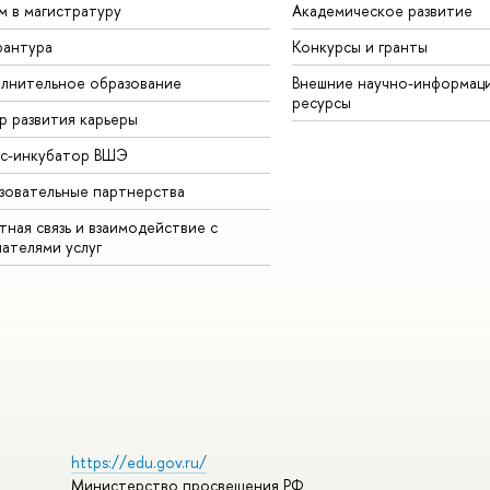
м в магистратуру
Академическое развитие
рантура
Конкурсы и гранты
лнительное образование
Внешние научно-информац
ресурсы
р развития карьеры
ес-инкубатор ВШЭ
зовательные партнерства
ная связь и взаимодействие с
чателями услуг
https://edu.gov.ru/
Министерство просвещения РФ