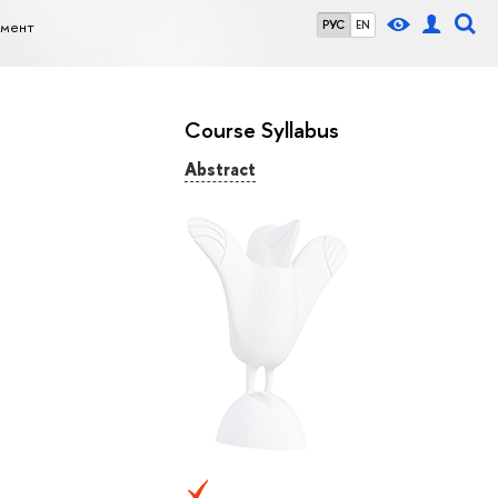
жмент
РУС
EN
Course Syllabus
Abstract