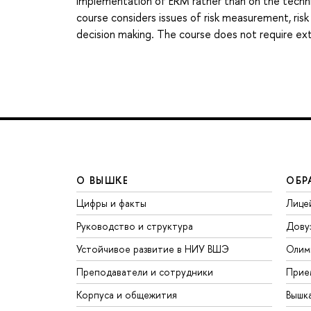
implementation of ERM rather than on the technic
course considers issues of risk measurement, risk
decision making. The course does not require ex
О ВЫШКЕ
ОБР
Цифры и факты
Лице
Руководство и структура
Дову
Устойчивое развитие в НИУ ВШЭ
Олим
Преподаватели и сотрудники
Прие
Корпуса и общежития
Вышк