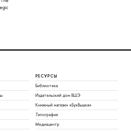
. The
tegic
РЕСУРСЫ
Библиотека
ты
Издательский дом ВШЭ
Книжный магазин «БукВышка»
Типография
Медиацентр