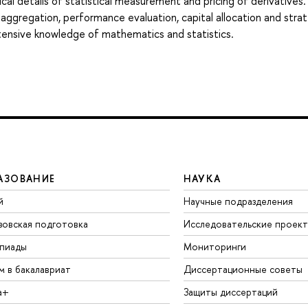
al details of statistical measurement and pricing of derivatives
 aggregation, performance evaluation, capital allocation and stra
tensive knowledge of mathematics and statistics.
АЗОВАНИЕ
НАУКА
й
Научные подразделения
зовская подготовка
Исследовательские проек
пиады
Мониторинги
м в бакалавриат
Диссертационные советы
а+
Защиты диссертаций