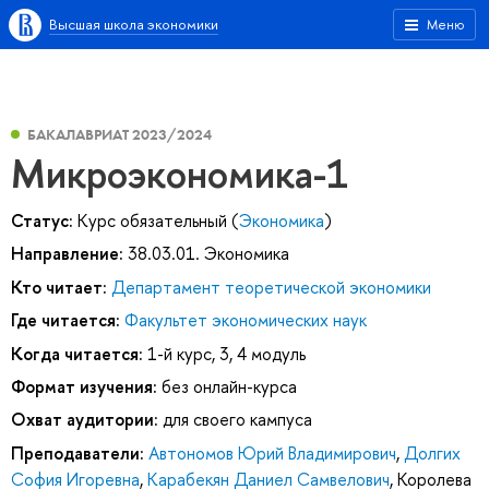
Высшая школа экономики
Меню
БАКАЛАВРИАТ 2023/2024
Микроэкономика-1
Статус:
Курс обязательный (
Экономика
)
Направление:
38.03.01. Экономика
Кто читает:
Департамент теоретической экономики
Где читается:
Факультет экономических наук
Когда читается:
1-й курс, 3, 4 модуль
Формат изучения:
без онлайн-курса
Охват аудитории:
для своего кампуса
Преподаватели:
Автономов Юрий Владимирович
,
Долгих
София Игоревна
,
Карабекян Даниел Самвелович
,
Королева