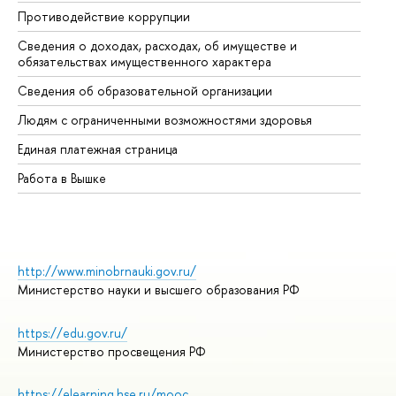
Противодействие коррупции
Це
Сведения о доходах, расходах, об имуществе и
Би
обязательствах имущественного характера
Об
Сведения об образовательной организации
Об
Людям с ограниченными возможностями здоровья
Единая платежная страница
Работа в Вышке
http://www.minobrnauki.gov.ru/
Министерство науки и высшего образования РФ
https://edu.gov.ru/
Министерство просвещения РФ
https://elearning.hse.ru/mooc