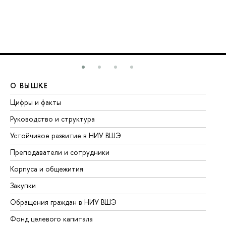
О ВЫШКЕ
О
Цифры и факты
Ли
Руководство и структура
До
Устойчивое развитие в НИУ ВШЭ
Ол
Преподаватели и сотрудники
Пр
Корпуса и общежития
Вы
Закупки
Пр
Обращения граждан в НИУ ВШЭ
Ас
Фонд целевого капитала
До