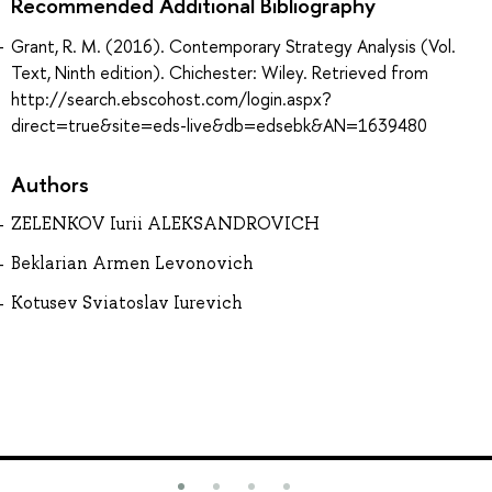
Recommended Additional Bibliography
Grant, R. M. (2016). Contemporary Strategy Analysis (Vol.
Text, Ninth edition). Chichester: Wiley. Retrieved from
http://search.ebscohost.com/login.aspx?
direct=true&site=eds-live&db=edsebk&AN=1639480
Authors
ZELENKOV Iurii ALEKSANDROVICH
Beklarian Armen Levonovich
Kotusev Sviatoslav Iurevich