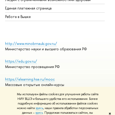
Единая платежная страница
Работа в Вышке
http://www.minobrnauki.gov.ru/
Министерство науки и высшего образования РФ
https://edu.gov.ru/
Министерство просвещения РФ
https://elearning.hse.ru/mooc
Массовые открытые онлайн-курсы
Мы используем файлы cookies для улучшения работы сайта
НИУ ВШЭ и большего удобства его использования. Более
подробную информацию об использовании файлов cookies
© НИУ ВШЭ 1993–2026
Адреса и контакты
можно найти
здесь
, наши правила обработки персональных
Условия использования материалов
данных –
здесь
. Продолжая пользоваться сайтом, вы
✖