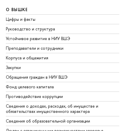
О ВЫШКЕ
О
Цифры и факты
Ли
Руководство и структура
До
Устойчивое развитие в НИУ ВШЭ
Ол
Преподаватели и сотрудники
Пр
Корпуса и общежития
Вы
Закупки
Пр
Обращения граждан в НИУ ВШЭ
Ас
Фонд целевого капитала
До
Противодействие коррупции
Це
Сведения о доходах, расходах, об имуществе и
Би
обязательствах имущественного характера
Об
Сведения об образовательной организации
Об
Людям с ограниченными возможностями здоровья