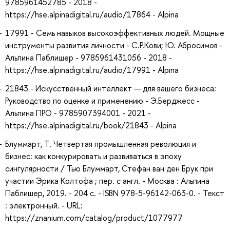
9785961452785 - 2018 -
https://hse.alpinadigital.ru/audio/17864 - Alpina
17991 - Семь навыков высокоэффективных людей. Мощные
инструменты развития личности - С.Р.Кови; Ю. Абросимов -
Альпина Паблишер - 9785961431056 - 2018 -
https://hse.alpinadigital.ru/audio/17991 - Alpina
21843 - Искусственный интеллект — для вашего бизнеса:
Руководство по оценке и применению - Э.Берджесс -
Альпина ПРО - 9785907394001 - 2021 -
https://hse.alpinadigital.ru/book/21843 - Alpina
Блуммарт, Т. Четвертая промышленная революция и
бизнес: как конкурировать и развиваться в эпоху
сингулярности / Тью Блуммарт, Стефан ван ден Брук при
участии Эрика Колтофа ; пер. с англ. - Москва : Альпина
Паблишер, 2019. - 204 с. - ISBN 978-5-96142-063-0. - Текст
: электронный. - URL:
https://znanium.com/catalog/product/1077977