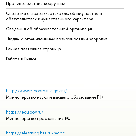
Противодействие коррупции
Це
Сведения о доходах, расходах, об имуществе и
Би
обязательствах имущественного характера
Об
Сведения об образовательной организации
Об
Людям с ограниченными возможностями здоровья
Единая платежная страница
Работа в Вышке
http://www.minobrnauki.gov.ru/
Министерство науки и высшего образования РФ
https://edu.gov.ru/
Министерство просвещения РФ
https://elearning.hse.ru/mooc