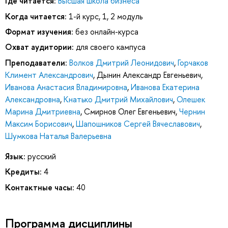
Где читается:
Высшая школа бизнеса
Когда читается:
1-й курс, 1, 2 модуль
Формат изучения:
без онлайн-курса
Охват аудитории:
для своего кампуса
Преподаватели:
Волков Дмитрий Леонидович
,
Горчаков
Климент Александрович
,
Дынин Александр Евгеньевич
,
Иванова Анастасия Владимировна
,
Иванова Екатерина
Александровна
,
Кнатько Дмитрий Михайлович
,
Олешек
Марина Дмитриевна
,
Смирнов Олег Евгеньевич
,
Чернин
Максим Борисович
,
Шапошников Сергей Вячеславович
,
Шумкова Наталья Валерьевна
Язык:
русский
Кредиты:
4
Контактные часы:
40
Программа дисциплины