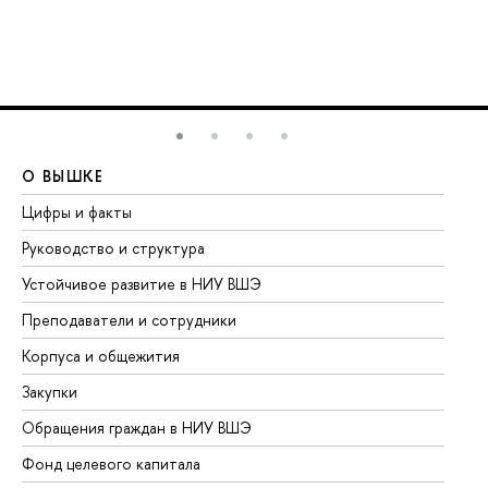
О ВЫШКЕ
О
Цифры и факты
Ли
Руководство и структура
До
Устойчивое развитие в НИУ ВШЭ
Ол
Преподаватели и сотрудники
Пр
Корпуса и общежития
Вы
Закупки
Пр
Обращения граждан в НИУ ВШЭ
Ас
Фонд целевого капитала
До