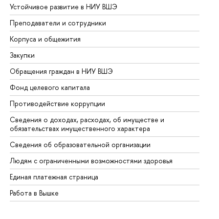
Устойчивое развитие в НИУ ВШЭ
Ол
Преподаватели и сотрудники
Пр
Корпуса и общежития
Вы
Закупки
Пр
Обращения граждан в НИУ ВШЭ
Ас
Фонд целевого капитала
До
Противодействие коррупции
Це
Сведения о доходах, расходах, об имуществе и
Би
обязательствах имущественного характера
Об
Сведения об образовательной организации
Об
Людям с ограниченными возможностями здоровья
Единая платежная страница
Работа в Вышке