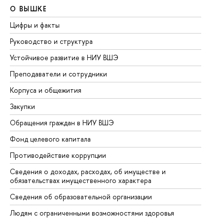
О ВЫШКЕ
О
Цифры и факты
Ли
Руководство и структура
До
Устойчивое развитие в НИУ ВШЭ
Ол
Преподаватели и сотрудники
Пр
Корпуса и общежития
Вы
Закупки
Пр
Обращения граждан в НИУ ВШЭ
Ас
Фонд целевого капитала
До
Противодействие коррупции
Це
Сведения о доходах, расходах, об имуществе и
Би
обязательствах имущественного характера
Об
Сведения об образовательной организации
Об
Людям с ограниченными возможностями здоровья