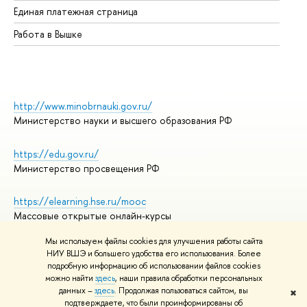
Единая платежная страница
Работа в Вышке
http://www.minobrnauki.gov.ru/
Министерство науки и высшего образования РФ
https://edu.gov.ru/
Министерство просвещения РФ
https://elearning.hse.ru/mooc
Массовые открытые онлайн-курсы
Мы используем файлы cookies для улучшения работы сайта
НИУ ВШЭ и большего удобства его использования. Более
подробную информацию об использовании файлов cookies
© НИУ ВШЭ 1993–2026
Адреса и контакты
можно найти
здесь
, наши правила обработки персональных
Условия использования материалов
данных –
здесь
. Продолжая пользоваться сайтом, вы
✖
подтверждаете, что были проинформированы об
Политика конфиденциальности