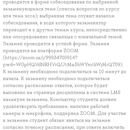
проводится в форме собеседования по выбранной
экзаменующимся теме (список вопросов по курсу
или тема эссе); выбранная тема служит началом
собеседования, в ходе которого экзаменатор
переходит и к другим темам курса, непосредственно
или опосредованно связанных с изначальной темой.
Экзамен проводится в устной форме. Экзамен
проводится на платформе ZOOM
(https://zoom.us/j/99934700914?
pwd=WGpHQVdNRHVrQUtMa3hWYmtkWjMrQT09).
К экзамену необходимо подключиться за 10 минут до
начала. К экзамену необходимо подключиться
согласно расписанию ответов, которое будет
выложено на странице дисциплины в системе LMS
накануне экзамена. Компьютер студента должен
удовлетворять требованиям: наличие рабочей
камеры и микрофона, поддержка ZOOM. Для участия
в экзамене студент обязан: явиться на экзамен
согласно точному расписанию, при ответе включить