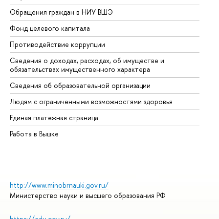
Обращения граждан в НИУ ВШЭ
Ас
Фонд целевого капитала
До
Противодействие коррупции
Це
Сведения о доходах, расходах, об имуществе и
Би
обязательствах имущественного характера
Об
Сведения об образовательной организации
Об
Людям с ограниченными возможностями здоровья
Единая платежная страница
Работа в Вышке
http://www.minobrnauki.gov.ru/
Министерство науки и высшего образования РФ
https://edu.gov.ru/