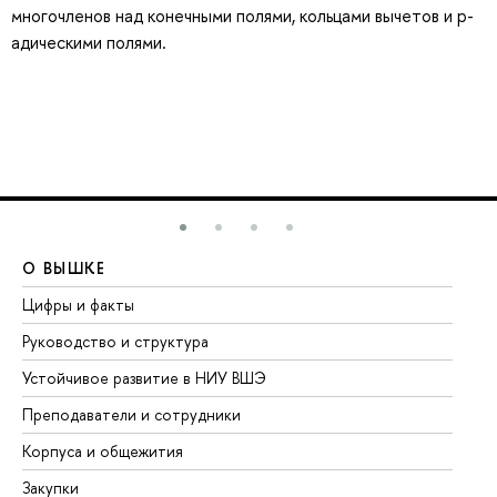
многочленов над конечными полями, кольцами вычетов и p-
адическими полями.
О ВЫШКЕ
О
Цифры и факты
Ли
Руководство и структура
До
Устойчивое развитие в НИУ ВШЭ
Ол
Преподаватели и сотрудники
Пр
Корпуса и общежития
Вы
Закупки
Пр