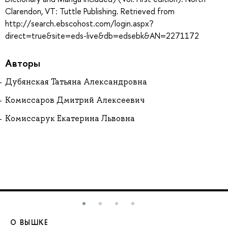
Clarendon, VT: Tuttle Publishing. Retrieved from
http://search.ebscohost.com/login.aspx?
direct=true&site=eds-live&db=edsebk&AN=2271172
Авторы
Дубянская Татьяна Александровна
Комиссаров Дмитрий Алексеевич
Комиссарук Екатерина Львовна
О ВЫШКЕ
О