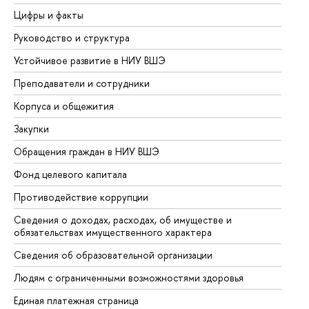
Цифры и факты
Ли
Руководство и структура
До
Устойчивое развитие в НИУ ВШЭ
Ол
Преподаватели и сотрудники
Пр
Корпуса и общежития
Вы
Закупки
Пр
Обращения граждан в НИУ ВШЭ
Ас
Фонд целевого капитала
До
Противодействие коррупции
Це
Сведения о доходах, расходах, об имуществе и
Би
обязательствах имущественного характера
Об
Сведения об образовательной организации
Об
Людям с ограниченными возможностями здоровья
Единая платежная страница