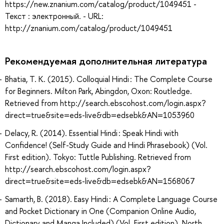
https://new.znanium.com/catalog/product/1049451 -
Текст : электронный. - URL:
http://znanium.com/catalog/product/1049451
Рекомендуемая дополнительная литература
Bhatia, T. K. (2015). Colloquial Hindi : The Complete Course
for Beginners. Milton Park, Abingdon, Oxon: Routledge.
Retrieved from http://search.ebscohost.com/login.aspx?
direct=true&site=eds-live&db=edsebk&AN=1053960
Delacy, R. (2014). Essential Hindi : Speak Hindi with
Confidence! (Self-Study Guide and Hindi Phrasebook) (Vol.
First edition). Tokyo: Tuttle Publishing. Retrieved from
http://search.ebscohost.com/login.aspx?
direct=true&site=eds-live&db=edsebk&AN=1568067
Samarth, B. (2018). Easy Hindi : A Complete Language Course
and Pocket Dictionary in One (Companion Online Audio,
Dictionary and Manga Included) (Vol. First edition). North