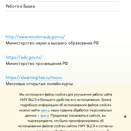
Работа в Вышке
http://www.minobrnauki.gov.ru/
Министерство науки и высшего образования РФ
https://edu.gov.ru/
Министерство просвещения РФ
https://elearning.hse.ru/mooc
Массовые открытые онлайн-курсы
Мы используем файлы cookies для улучшения работы сайта
НИУ ВШЭ и большего удобства его использования. Более
подробную информацию об использовании файлов cookies
© НИУ ВШЭ 1993–2026
Адреса и контакты
можно найти
здесь
, наши правила обработки персональных
Условия использования материалов
данных –
здесь
. Продолжая пользоваться сайтом, вы
✖
подтверждаете, что были проинформированы об
Политика конфиденциальности
использовании файлов cookies сайтом НИУ ВШЭ и согласны
Правила применения рекомендательных технологий в НИУ ВШЭ