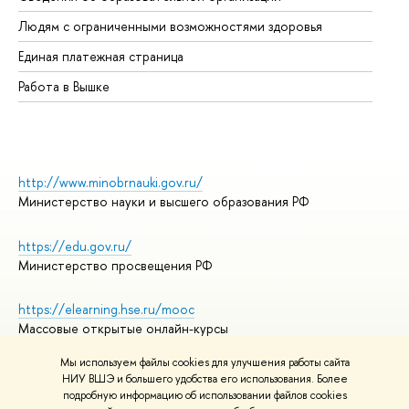
Об
Людям с ограниченными возможностями здоровья
Единая платежная страница
Работа в Вышке
http://www.minobrnauki.gov.ru/
Министерство науки и высшего образования РФ
https://edu.gov.ru/
Министерство просвещения РФ
https://elearning.hse.ru/mooc
Массовые открытые онлайн-курсы
Мы используем файлы cookies для улучшения работы сайта
НИУ ВШЭ и большего удобства его использования. Более
подробную информацию об использовании файлов cookies
© НИУ ВШЭ 1993–2026
Адреса и контакты