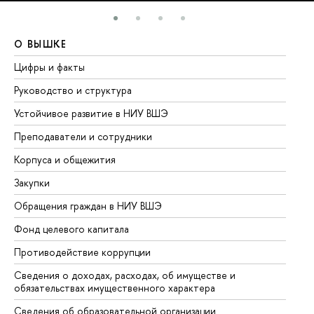
О ВЫШКЕ
О
Цифры и факты
Ли
Руководство и структура
До
Устойчивое развитие в НИУ ВШЭ
Ол
Преподаватели и сотрудники
Пр
Корпуса и общежития
Вы
Закупки
Пр
Обращения граждан в НИУ ВШЭ
Ас
Фонд целевого капитала
До
Противодействие коррупции
Це
Сведения о доходах, расходах, об имуществе и
Би
обязательствах имущественного характера
Об
Сведения об образовательной организации