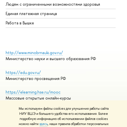
Людям с ограниченными возможностями здоровья
Единая платежная страница
Работа в Вышке
http://www.minobrnauki.gov.ru/
Министерство науки и высшего образования РФ
https://edu.gov.ru/
Министерство просвещения РФ
https://elearning.hse.ru/mooc
Массовые открытые онлайн-курсы
Мы используем файлы cookies для улучшения работы сайта
НИУ ВШЭ и большего удобства его использования. Более
подробную информацию об использовании файлов cookies
© НИУ ВШЭ 1993–2026
Адреса и контакты
можно найти
здесь
, наши правила обработки персональных