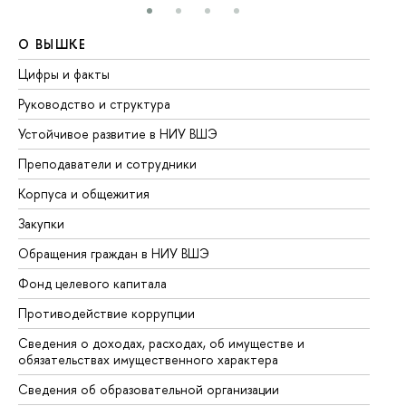
О ВЫШКЕ
О
Цифры и факты
Ли
Руководство и структура
До
Устойчивое развитие в НИУ ВШЭ
Ол
Преподаватели и сотрудники
Пр
Корпуса и общежития
Вы
Закупки
Пр
Обращения граждан в НИУ ВШЭ
Ас
Фонд целевого капитала
До
Противодействие коррупции
Це
Сведения о доходах, расходах, об имуществе и
Би
обязательствах имущественного характера
Об
Сведения об образовательной организации
Об